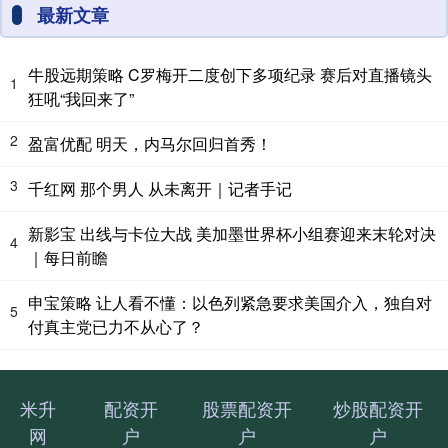
最新文章
牛股远期策略 C罗梅开二度创下多项纪录 赛后对直播镜头
1
狂吼“我回来了”
2
盈富优配 明天，内马尔回归首秀！
3
千红网 那个男人 从未离开｜记者手记
新影宝 出线与卡位大战 美加墨世界杯小组赛迎来末轮对决
4
｜每日前瞻
申宝策略 让人看不懂：以色列紧急要求美国介入，独自对
5
付真主党已力不从心了？
米升
配资开
股票配资开
炒股配资开
网
户
户
户