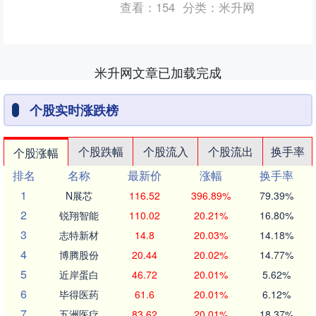
查看：
154
分类：
米升网
币对美元开盘微涨....
米升网文章已加载完成
个股实时涨跌榜
个股跌幅
个股流入
个股流出
换手率
个股涨幅
排名
名称
最新价
涨幅
换手率
1
N展芯
116.52
396.89%
79.39%
2
锐翔智能
110.02
20.21%
16.80%
3
志特新材
14.8
20.03%
14.18%
4
博腾股份
20.44
20.02%
14.77%
5
近岸蛋白
46.72
20.01%
5.62%
6
毕得医药
61.6
20.01%
6.12%
7
五洲医疗
83.62
20.01%
18.37%