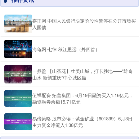
嘉正网 中国人民银行决定阶段性暂停在公开市场买
入国债
海龟网 七律 秋江思远（外四首）
一鼎盈 【山茶花】壮美山城，打卡胜地——“雄奇
山水 新韵重庆”中心城区篇
伍祥配资 拓普集团：6月19日融资买入1.16亿元，
融资融券余额15.71亿元
易倍策略 股市必读：紫金矿业（601899）6月3日
主力资金净流入1.38亿元