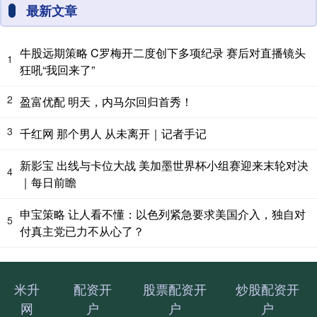
最新文章
牛股远期策略 C罗梅开二度创下多项纪录 赛后对直播镜头
1
狂吼“我回来了”
2
盈富优配 明天，内马尔回归首秀！
3
千红网 那个男人 从未离开｜记者手记
新影宝 出线与卡位大战 美加墨世界杯小组赛迎来末轮对决
4
｜每日前瞻
申宝策略 让人看不懂：以色列紧急要求美国介入，独自对
5
付真主党已力不从心了？
米升
配资开
股票配资开
炒股配资开
网
户
户
户