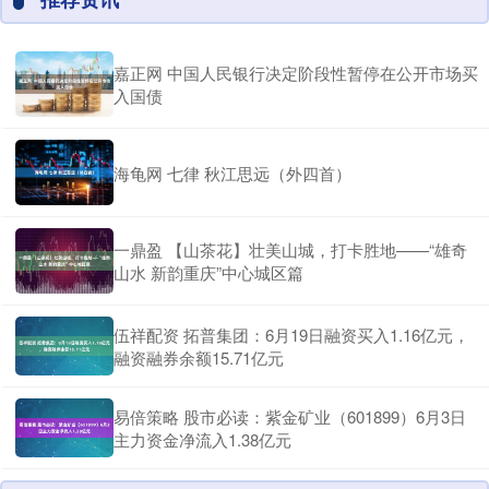
嘉正网 中国人民银行决定阶段性暂停在公开市场买
入国债
海龟网 七律 秋江思远（外四首）
一鼎盈 【山茶花】壮美山城，打卡胜地——“雄奇
山水 新韵重庆”中心城区篇
伍祥配资 拓普集团：6月19日融资买入1.16亿元，
融资融券余额15.71亿元
易倍策略 股市必读：紫金矿业（601899）6月3日
主力资金净流入1.38亿元