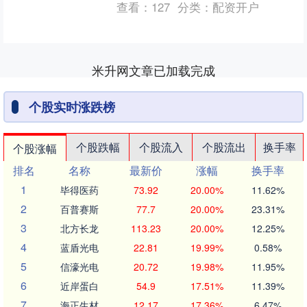
查看：
127
分类：
配资开户
级。 徐工机械 2....
米升网文章已加载完成
个股实时涨跌榜
个股跌幅
个股流入
个股流出
换手率
个股涨幅
排名
名称
最新价
涨幅
换手率
1
毕得医药
73.92
20.00%
11.62%
2
百普赛斯
77.7
20.00%
23.31%
3
北方长龙
113.23
20.00%
12.25%
4
蓝盾光电
22.81
19.99%
0.58%
5
信濠光电
20.72
19.98%
11.95%
6
近岸蛋白
54.9
17.51%
11.39%
7
海正生材
12.17
17.36%
6.47%