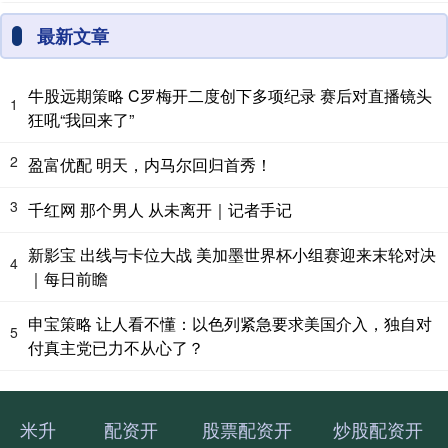
最新文章
牛股远期策略 C罗梅开二度创下多项纪录 赛后对直播镜头
1
狂吼“我回来了”
2
盈富优配 明天，内马尔回归首秀！
3
千红网 那个男人 从未离开｜记者手记
新影宝 出线与卡位大战 美加墨世界杯小组赛迎来末轮对决
4
｜每日前瞻
申宝策略 让人看不懂：以色列紧急要求美国介入，独自对
5
付真主党已力不从心了？
米升
配资开
股票配资开
炒股配资开