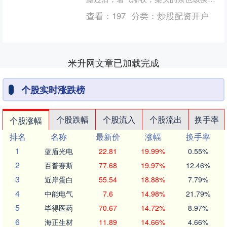
茬了。 比起春茶的鲜灵、夏茶的浓烈，
查看：
197
分类：
炒股配资开户
秋日常饮的茶，总....
米升网文章已加载完成
个股实时涨跌榜
个股跌幅
个股流入
个股流出
换手率
个股涨幅
排名
名称
最新价
涨幅
换手率
1
蓝盾光电
22.81
19.99%
0.55%
2
百普赛斯
77.68
19.97%
12.46%
3
近岸蛋白
55.54
18.88%
7.79%
4
中能电气
7.6
14.98%
21.79%
5
毕得医药
70.67
14.72%
8.97%
6
海正生材
11.89
14.66%
4.66%