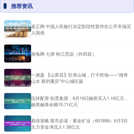
推荐资讯
嘉正网 中国人民银行决定阶段性暂停在公开市场买
入国债
海龟网 七律 秋江思远（外四首）
一鼎盈 【山茶花】壮美山城，打卡胜地——“雄奇
山水 新韵重庆”中心城区篇
伍祥配资 拓普集团：6月19日融资买入1.16亿元，
融资融券余额15.71亿元
易倍策略 股市必读：紫金矿业（601899）6月3日
主力资金净流入1.38亿元