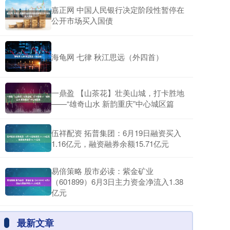
嘉正网 中国人民银行决定阶段性暂停在
公开市场买入国债
海龟网 七律 秋江思远（外四首）
一鼎盈 【山茶花】壮美山城，打卡胜地
——“雄奇山水 新韵重庆”中心城区篇
伍祥配资 拓普集团：6月19日融资买入
1.16亿元，融资融券余额15.71亿元
易倍策略 股市必读：紫金矿业
（601899）6月3日主力资金净流入1.38
亿元
最新文章