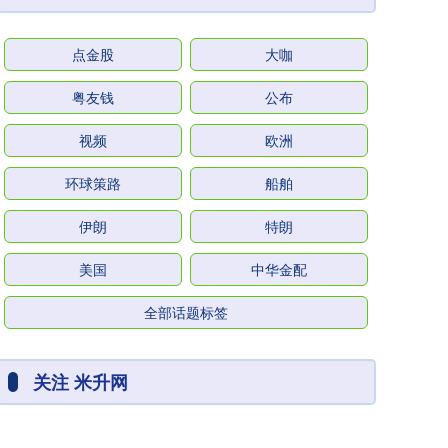
点金股
大咖
粤友钱
公布
视频
欧洲
环球策路
船舶
伊朗
特朗
美国
中华金配
全部话题标签
关注 米升网