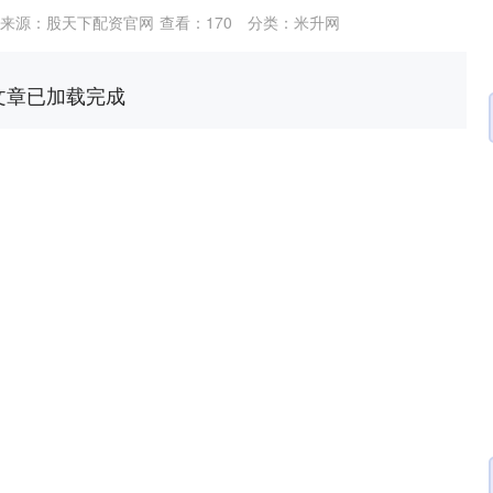
来源：股天下配资官网
查看：
170
分类：
米升网
文章已加载完成
沪深300
4694.44
.42%
43.13
0.93%