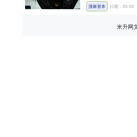
漢崋资本
日期：03-03
米升网
深证成指
14311.01
.68
1.02%
200.89
1