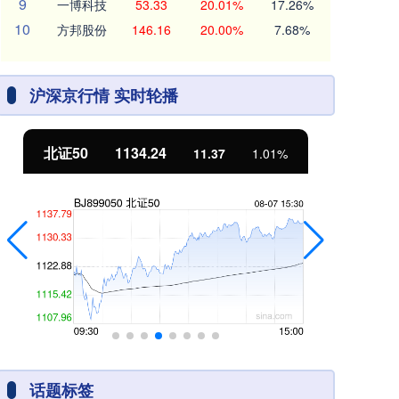
9
一博科技
53.33
20.01%
17.26%
10
方邦股份
146.16
20.00%
7.68%
沪深京行情 实时轮播
北证50
1134.24
创
11.37
1.01%
话题标签