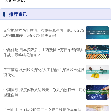
天所有焦虑
推荐资讯
元宝枫资本 WTI原油、布伦特原油周一低开0.25%
现报66.65美元/桶和70.61美元/桶
中鑫优配 日本投降后，山西残留上万日军帮阎锡山
作战，最终结局如何？
亿正策略 杭州城投深化“人工智能+” 探路城市运行
现代化
中期国际 深度体验旅途风景，别只拍照打卡，用心
感受自然
广州典丰 *ST精伦股票三个交易日跌幅偏离值超