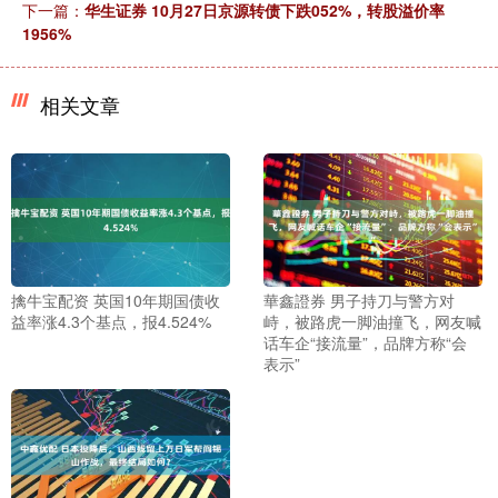
下一篇：
华生证券 10月27日京源转债下跌052%，转股溢价率
1956%
相关文章
擒牛宝配资 英国10年期国债收
華鑫證券 男子持刀与警方对
益率涨4.3个基点，报4.524%
峙，被路虎一脚油撞飞，网友喊
话车企“接流量”，品牌方称“会
表示”