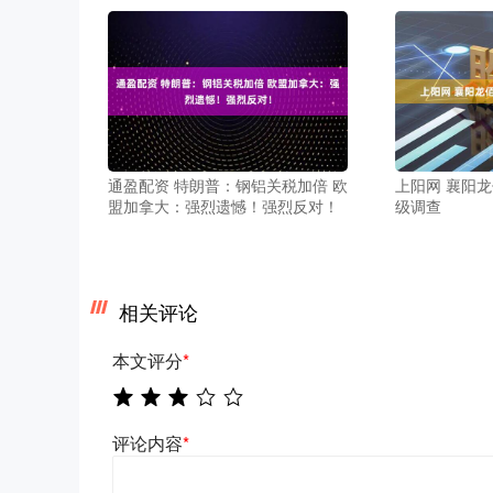
通盈配资 特朗普：钢铝关税加倍 欧
上阳网 襄阳
盟加拿大：强烈遗憾！强烈反对！
级调查
相关评论
本文评分
*
评论内容
*