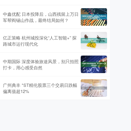
中鑫优配 日本投降后，山西残留上万日
军帮阎锡山作战，最终结局如何？
亿正策略 杭州城投深化“人工智能+” 探
路城市运行现代化
中期国际 深度体验旅途风景，别只拍照
打卡，用心感受自然
广州典丰 *ST精伦股票三个交易日跌幅
偏离值超12%