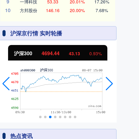
9
一博科技
53.33
20.01%
17.26%
10
方邦股份
146.16
20.00%
7.68%
沪深京行情 实时轮播
沪深300
4694.44
北
43.13
0.93%
热点资讯