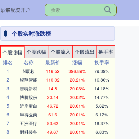
炒股配资开户
个股实时涨跌榜
个股跌幅
个股流入
个股流出
换手率
个股涨幅
排名
名称
最新价
涨幅
换手率
1
N展芯
116.52
396.89%
79.39%
2
锐翔智能
110.02
20.21%
16.80%
3
志特新材
14.8
20.03%
14.18%
4
博腾股份
20.44
20.02%
14.77%
5
近岸蛋白
46.72
20.01%
5.62%
6
毕得医药
61.6
20.01%
6.12%
7
五洲医疗
83.62
20.01%
18.37%
8
耐科装备
49.67
20.01%
6.83%