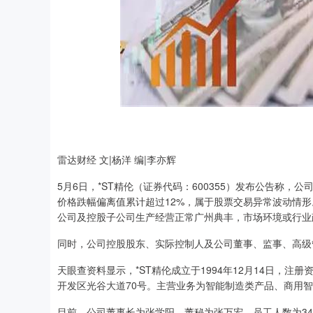
上证指数
3940.04
.40
2.13%
39.68
1.
雷达财经 文|杨洋 编|李亦辉
5月6日，*ST精伦（证券代码：600355）发布公告称，公
价格跌幅偏离值累计超过12%，属于股票交易异常波动情
公司及控股子公司生产经营正常广州典丰，市场环境或行业
同时，公司控股股东、实际控制人及公司董事、监事、高级
天眼查资料显示，*ST精伦成立于1994年12月14日，注册
开发区光谷大道70号。主营业务为智能制造类产品、商用
目前，公司董事长为张学阳，董秘为张万宏，员工人数为34