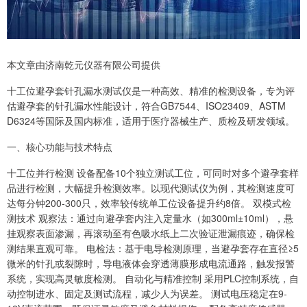
本文章由济南乾元仪器有限公司提供
十工位避孕套针孔漏水测试仪是一种高效、精准的检测设备，专为评
估避孕套的针孔漏水性能设计，符合GB7544、ISO23409、ASTM
D6324等国际及国内标准，适用于医疗器械生产、质检及研发领域。
一、核心功能与技术特点
十工位并行检测 设备配备10个独立测试工位，可同时对多个避孕套样
品进行检测，大幅提升检测效率。以现代测试仪为例，其检测速度可
达每分钟200-300只，效率较传统单工位设备提升约8倍。 双模式检
测技术 观察法：通过向避孕套内注入定量水（如300ml±10ml），悬
挂观察表面渗漏，再滚动至有色吸水纸上二次验证泄漏痕迹，确保检
测结果直观可靠。 电检法：基于电导检测原理，当避孕套存在直径≥5
微米的针孔或裂隙时，导电液体会穿透薄膜形成电流通路，触发报警
系统，实现高灵敏度检测。 自动化与精准控制 采用PLC控制系统，自
动控制进水、固定及测试流程，减少人为误差。 测试电压稳定在9-