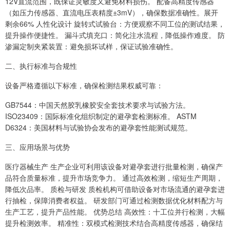
12V直流范围，既保证灵敏度又避免材料损伤。 配备高精度传感器
（如压力传感器、直流电压表精度±3mV），确保数据准确性。展开
剩余66% 人性化设计 旋转式试验台：方便观察不同工位的测试结果，
提升操作便捷性。 漏斗式填充口：简化注水流程，降低操作难度。 防
渗漏定制夹紧装置：避免损坏试样，保证试验准确性。
二、执行标准与合规性
设备严格遵循以下标准，确保检测结果权威可靠：
GB7544：中国天然胶乳橡胶安全套技术要求与试验方法。
ISO23409：国际标准化组织制定的避孕套检测标准。 ASTM
D6324：美国材料与试验协会发布的避孕套性能测试规范。
三、应用场景与优势
医疗器械生产 生产企业可利用该设备对避孕套进行批量检测，确保产
品符合质量标准，提升市场竞争力。 通过高效检测，缩短生产周期，
降低次品率。 质检与研发 质检机构可借助设备对市场流通的避孕套进
行抽检，保障消费者权益。 研发部门可通过检测数据优化材料配方与
生产工艺，提升产品性能。 优势总结 高效性：十工位并行检测，大幅
提升检测效率。 精准性：双模式检测技术结合高精度传感器，确保结