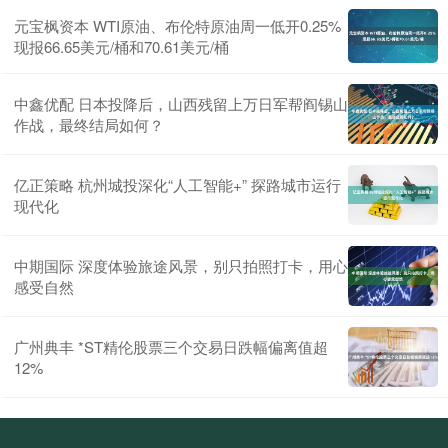
元宝枫资本 WTI原油、布伦特原油周一低开0.25%
现报66.65美元/桶和70.61美元/桶
中鑫优配 日本投降后，山西残留上万日军帮阎锡山
作战，最终结局如何？
亿正策略 杭州城投深化“人工智能+” 探路城市运行
现代化
中期国际 深度体验旅途风景，别只拍照打卡，用心
感受自然
广州典丰 *ST精伦股票三个交易日跌幅偏离值超
12%