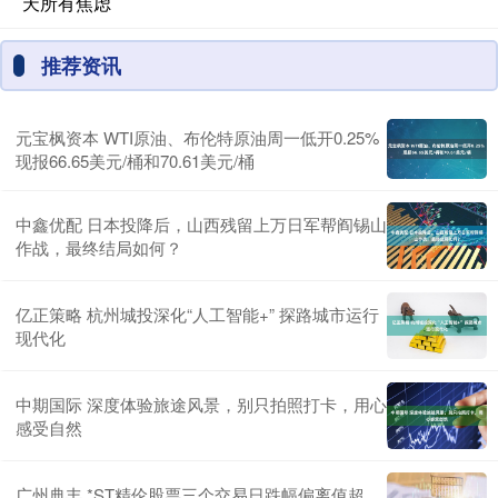
天所有焦虑
推荐资讯
元宝枫资本 WTI原油、布伦特原油周一低开0.25%
现报66.65美元/桶和70.61美元/桶
中鑫优配 日本投降后，山西残留上万日军帮阎锡山
作战，最终结局如何？
亿正策略 杭州城投深化“人工智能+” 探路城市运行
现代化
中期国际 深度体验旅途风景，别只拍照打卡，用心
感受自然
广州典丰 *ST精伦股票三个交易日跌幅偏离值超