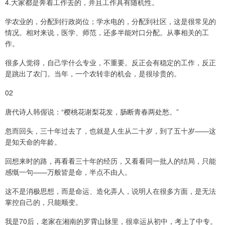
4.大家都是奔着工作去的，并且工作具有随机性。
学农业的，分配到行政岗位；学水电的，分配到社区，这是很常见的
情况。相对来说，医学、师范，还多半能对口分配。从事相关的工
作。
很多人觉得，自己学什么专业，不重要。反正会有稳定的工作，反正
是跳出了农门。当年，一个农转非的机会，是很珍贵的。
02
唐代诗人韩偓说：“樱桃花谢梨花发，肠断青春两处愁。”
忽而回头，三十年过去了，也就是人生从二十岁，到了五十岁——这
是知天命的年龄。
回想来时的路，再看看三十年的经历，又看看同一批人的结局，只能
感慨一句——万般皆是命，半点不由人。
这不是消极思想，而是命运、造化弄人，说明人在很多方面，是无法
掌控自己的，只能顺变。
我是70后，老家在湘南的罗霄山脉里，很幸运从初中，考上了中专。