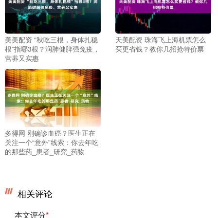
美美配资 “秋吃三根，身体扎稳
天美配资 珠海飞上海机票怎么
根”指哪3根？润肺健脾强免疫，
买更省钱？教你几招抢特价票
营养又实惠
多得网 刚确诊血癌？医生正在
关注一个“意外”线索：你去年吃
的那些药_患者_研究_药物
相关评论
本文评分
*