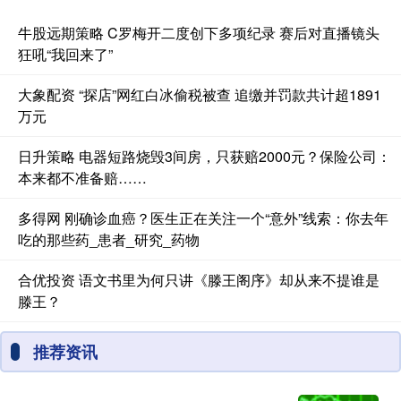
牛股远期策略 C罗梅开二度创下多项纪录 赛后对直播镜头
狂吼“我回来了”
大象配资 “探店”网红白冰偷税被查 追缴并罚款共计超1891
万元
日升策略 电器短路烧毁3间房，只获赔2000元？保险公司：
本来都不准备赔……
多得网 刚确诊血癌？医生正在关注一个“意外”线索：你去年
吃的那些药_患者_研究_药物
合优投资 语文书里为何只讲《滕王阁序》却从来不提谁是
滕王？
推荐资讯