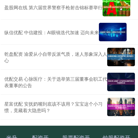
盈股网在线 第六届世界警察手枪射击锦标赛举行
纵信优配 中信建投：AI眼镜迭代加速 迈向未来
乾盘配资 渝爱从小自带反派气质，迷人形象深入人
心
优配交易 心脉医疗：关于选举第三届董事会职工代
表董事的公告
星富优配 安抚奶嘴到底该不该用？宝宝这个小习
惯，竟藏着大隐患吗？
米升
配资开
股票配资开
炒股配资开