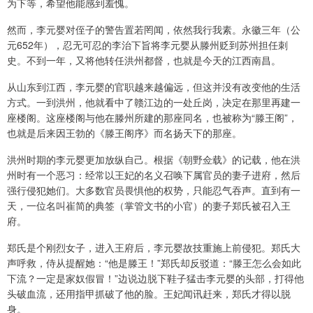
为下等，希望他能感到羞愧。
然而，李元婴对侄子的警告置若罔闻，依然我行我素。永徽三年（公
元652年），忍无可忍的李治下旨将李元婴从滕州贬到苏州担任刺
史。不到一年，又将他转任洪州都督，也就是今天的江西南昌。
从山东到江西，李元婴的官职越来越偏远，但这并没有改变他的生活
方式。一到洪州，他就看中了赣江边的一处丘岗，决定在那里再建一
座楼阁。这座楼阁与他在滕州所建的那座同名，也被称为“滕王阁”，
也就是后来因王勃的《滕王阁序》而名扬天下的那座。
洪州时期的李元婴更加放纵自己。根据《朝野佥载》的记载，他在洪
州时有一个恶习：经常以王妃的名义召唤下属官员的妻子进府，然后
强行侵犯她们。大多数官员畏惧他的权势，只能忍气吞声。直到有一
天，一位名叫崔简的典签（掌管文书的小官）的妻子郑氏被召入王
府。
郑氏是个刚烈女子，进入王府后，李元婴故技重施上前侵犯。郑氏大
声呼救，侍从提醒她：“他是滕王！”郑氏却反驳道：“滕王怎么会如此
下流？一定是家奴假冒！”边说边脱下鞋子猛击李元婴的头部，打得他
头破血流，还用指甲抓破了他的脸。王妃闻讯赶来，郑氏才得以脱
身。