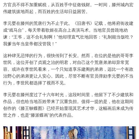
方官员不得不加重赋税，从百姓手中征敛钱财。一时间，滕州城内宏
伟建筑拔地而起，而百姓的生活却日益困苦。
李元婴在滕州的荒唐行为不止于此。《旧唐书》记载，他将府衙改建
成“戏马台”，每天带着歌姬在高台上表演马术。当地官员曾跪地劝
谏：“王爷，这不合礼制啊！”他却理直气壮地回答：“礼制能当饭吃？
我爹当年当皇帝都没管我！”
这种肆无忌惮的行为，很快传到了长安。然而，在位的是他的哥哥李
世民，这位开创了贞观之治的明君，对自己这个荒唐弟弟却异常宽
容。或许在李世民看来，一个只知道享乐建阁的弟弟，远比一个有政
治野心的弟弟更让人安心。因此，尽管不断有官员弹劾李元婴的不当
行为，李世民都选择了视而不见。
李元婴在滕州度过了十六年时光，这段时间里，他留下了不少建筑和
作品，但也给当地百姓带来了沉重负担。值得一提的是，他在这期间
创作的《滕王蛱蝶图》已经开始显现其艺术才华，这幅画后来成为传
世之作，也是“滕派蝶画”的代表作品。