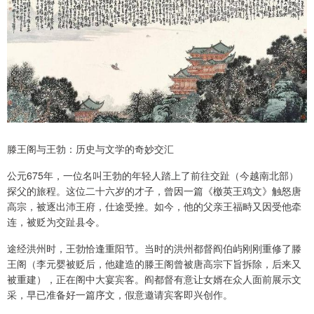
滕王阁与王勃：历史与文学的奇妙交汇
公元675年，一位名叫王勃的年轻人踏上了前往交趾（今越南北部）
探父的旅程。这位二十六岁的才子，曾因一篇《檄英王鸡文》触怒唐
高宗，被逐出沛王府，仕途受挫。如今，他的父亲王福畤又因受他牵
连，被贬为交趾县令。
途经洪州时，王勃恰逢重阳节。当时的洪州都督阎伯屿刚刚重修了滕
王阁（李元婴被贬后，他建造的滕王阁曾被唐高宗下旨拆除，后来又
被重建），正在阁中大宴宾客。阎都督有意让女婿在众人面前展示文
采，早已准备好一篇序文，假意邀请宾客即兴创作。