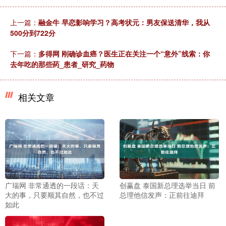
上一篇：
融金牛 早恋影响学习？高考状元：男友保送清华，我从
500分到722分
下一篇：
多得网 刚确诊血癌？医生正在关注一个“意外”线索：你
去年吃的那些药_患者_研究_药物
相关文章
广瑞网 非常通透的一段话：天
创赢盘 泰国新总理选举当日 前
大的事，只要顺其自然，也不过
总理他信发声：正前往迪拜
如此