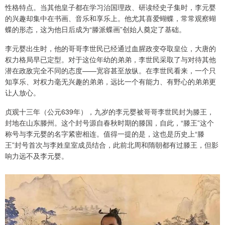
性格特点。当其他皇子都在学习治国理政、研读经史子集时，李元婴
的兴趣却集中在书画、音乐和享乐上。他尤其喜爱蝴蝶，常常观察蝴
蝶的形态，这为他日后成为“滕派蝶画”创始人奠定了基础。
李元婴出生时，他的哥哥李世民已经通过血腥政变夺取皇位，大唐的
权力格局早已定型。对于这位年幼的弟弟，李世民采取了与对待其他
潜在政敌完全不同的态度——宽容甚至放纵。在李世民看来，一个只
知享乐、对权力毫无兴趣的弟弟，远比一个有能力、有野心的弟弟更
让人放心。
贞观十三年（公元639年），九岁的李元婴被哥哥李世民封为滕王，
封地在山东滕州。这个封号源自春秋时期的滕国，自此，“滕王”这个
称号与李元婴的名字紧密相连。值得一提的是，这也是历史上“滕
王”封号首次与李姓皇室成员结合，此前北周和隋朝都有过滕王，但影
响力远不及李元婴。