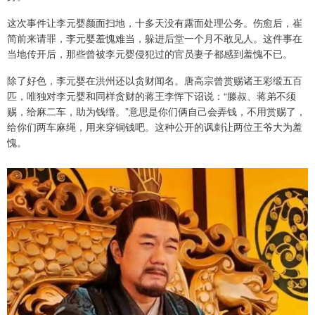
这次事件让李元婴颜面扫地，十多天没有露面处理公务。伤愈后，崔
简前来请罪，李元婴羞愧难当，躲进后堂一个月不敢见人。这件事在
当地传开后，那些曾被李元婴侵犯过的官员妻子都感到羞愧不已。
除了好色，李元婴在洪州还以贪财闻名。唐高宗曾赏赐诸王彩缎五百
匹，唯独对李元婴和同样贪财的蒋王李恽下诏说：“滕叔、蒋弟不须
赐，给麻二车，助为钱缗。”意思是你们俩自己会弄钱，不用赏赐了，
给你们两车麻绳，用来穿铜钱吧。这种公开的讽刺让两位王爷大为羞
愧。