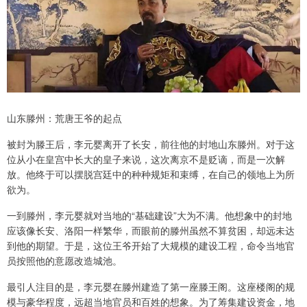
山东滕州：荒唐王爷的起点
被封为滕王后，李元婴离开了长安，前往他的封地山东滕州。对于这
位从小在皇宫中长大的皇子来说，这次离京不是贬谪，而是一次解
放。他终于可以摆脱宫廷中的种种规矩和束缚，在自己的领地上为所
欲为。
一到滕州，李元婴就对当地的“基础建设”大为不满。他想象中的封地
应该像长安、洛阳一样繁华，而眼前的滕州虽然不算贫困，却远未达
到他的期望。于是，这位王爷开始了大规模的建设工程，命令当地官
员按照他的意愿改造城池。
最引人注目的是，李元婴在滕州建造了第一座滕王阁。这座楼阁的规
模与豪华程度，远超当地官员和百姓的想象。为了筹集建设资金，地