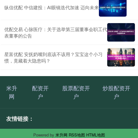
纵信优配 中信建投：AI眼镜迭代加速 迈向未来
优配交易 心脉医疗：关于选举第三届董事会职工代
表董事的公告
星富优配 安抚奶嘴到底该不该用？宝宝这个小习
惯，竟藏着大隐患吗？
米升
配资开
股票配资开
炒股配资开
网
户
户
户
友情链接：
Powered by
米升网
RSS地图
HTML地图