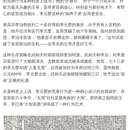
的荒唐行为某种程度上成为了他的“护身符”。对于一个只知享乐、对
权力毫无兴趣的王爷，皇帝更容易放心。特别是与那些有才干、有野
心的皇室成员相比，李元婴这样的“纨绔子弟”反而更安全。
唐高宗李治曾收到二十多封弹劾李元婴的奏折，出乎所有人意料的
是，他不仅没有惩罚李元婴，反而赏赐了他十车蜀锦。面对群臣的困
惑，李治冷笑道：“他要是不折腾这些，朕倒要睡不着了。”这句话道
破了皇室政治的玄机——会享乐的王爷才是好王爷。
这种生存策略在武则天时期表现得更加明显。武则天称帝后，对李唐
宗室进行了大规模清洗，无数皇室成员被杀或被贬。然而，七十三岁
的李元婴却因“人畜无害”，反而被加封为开府仪同三司、梁州都督。
公元684年，李元婴去世，武则天还假惺惺地辍朝三日，给予这位“皇
叔”足够的礼遇。
从某种意义上说，李元婴的荒唐行为是一种精心设计的自我保护。在
皇室权力斗争中，“无用”往往是最有效的“大用”。那些真正聪明的王
爷，早已将“大智若愚”演绎成了一种行为艺术。