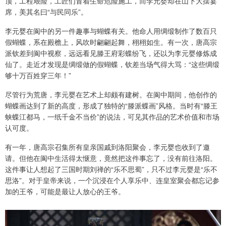
顶，工程艰险，工匠们冒着生命危险施工，而李元婴却在山下大摆宴
席，美其名曰“与民同乐”。
李元婴在阆中的另一件趣事与蝴蝶有关。他命人用绸缎制作了数百只
假蝴蝶，系在殿檐上，风吹时翩翩起舞，栩栩如生。有一次，唐高宗
派钦差到阆中视察，远远看见滕王府彩蝶纷飞，还以为李元婴修炼成
仙了。走近才发现是绸缎做的假蝴蝶，钦差当场气得大骂：“这些绸缎
够十万百姓穿三年！”
尽管行为荒唐，李元婴在艺术上却颇有建树。在阆中期间，他创作的
蝴蝶画达到了新的高度，形成了独特的“滕派蝶画”风格。当时有“滕王
蛱蝶江都马，一纸千金不当价”的说法，可见其作品的艺术价值和市场
认可度。
有一年，唐高宗召集所有皇亲国戚到洛阳聚会，李元婴也收到了邀
请。但他在阆中生活得太惬意，竟然把这件事忘了，没有前往洛阳。
这件事让人想起了三国时期刘禅的“乐不思蜀”，只不过李元婴是“乐不
思洛”。对于皇帝来说，一个沉浸在个人享乐中、连皇室聚会都忘记参
加的王爷，可能是最让人放心的王爷。