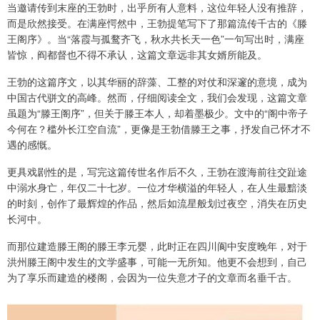
当邀请传到末座的王勃时，出乎所有人意料，这位年轻人没有推辞，
而是欣然接受。在满座愕然中，王勃提笔写下了那篇流传千古的《滕
王阁序》。当“落霞与孤鹜齐飞，秋水共长天一色”一句写出时，满座
皆惊，阎都督也不得不承认，这篇文章远非其女婿所能及。
王勃的这篇序文，以其华丽的辞藻、工整的对仗和深邃的意境，成为
中国古代骈文的高峰。然而，仔细阅读全文，我们会发现，这篇文章
虽题为“滕王阁序”，但关于滕王本人，却着墨极少。文中的“阁中帝子
今何在？槛外长江空自流”，更像是王勃借滕王之事，抒发自己怀才不
遇的感慨。
更具戏剧性的是，写完这篇传世名作后不久，王勃在渡海前往交趾途
中溺水身亡，年仅二十七岁。一位才华横溢的年轻人，在人生最黯淡
的时刻，创作了最辉煌的作品，然后如流星般划过夜空，消失在历史
长河中。
而那位建造滕王阁的滕王李元婴，此时正在四川阆中安度晚年，对于
洪州滕王阁中发生的文学盛事，可能一无所知。他更不会想到，自己
为了享乐而建造的楼阁，会因为一位失意才子的文章而名垂千古。