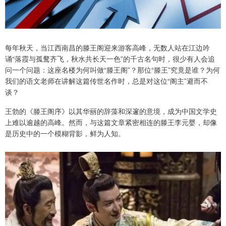
每年秋天，当江西南昌的滕王阁迎来游客高峰，无数人站在江边吟
诵“落霞与孤鹜齐飞，秋水共长天一色”的千古名句时，很少有人会追
问一个问题：这座名楼为何叫做“滕王阁”？那位“滕王”究竟是谁？为何
我们的语文老师在讲解这篇传世名作时，总是对这位“阁主”避而不
谈？
王勃的《滕王阁序》以其华丽的辞藻和深邃的意境，成为中国文学史
上难以逾越的高峰。然而，与这篇文章紧密相连的滕王李元婴，却像
是历史中的一个模糊背影，鲜为人知。