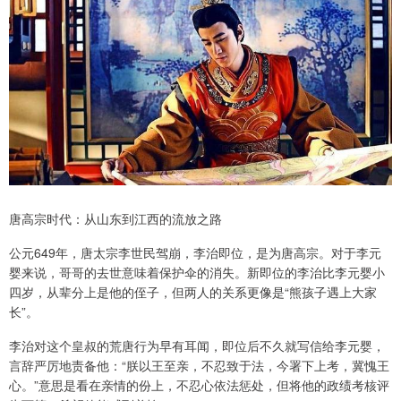
唐高宗时代：从山东到江西的流放之路
公元649年，唐太宗李世民驾崩，李治即位，是为唐高宗。对于李元
婴来说，哥哥的去世意味着保护伞的消失。新即位的李治比李元婴小
四岁，从辈分上是他的侄子，但两人的关系更像是“熊孩子遇上大家
长”。
李治对这个皇叔的荒唐行为早有耳闻，即位后不久就写信给李元婴，
言辞严厉地责备他：“朕以王至亲，不忍致于法，今署下上考，冀愧王
心。”意思是看在亲情的份上，不忍心依法惩处，但将他的政绩考核评