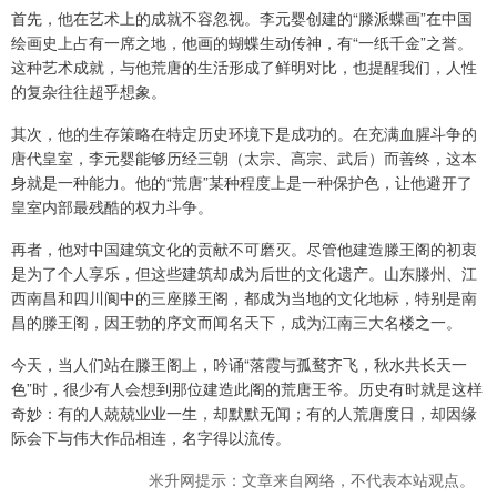
首先，他在艺术上的成就不容忽视。李元婴创建的“滕派蝶画”在中国
绘画史上占有一席之地，他画的蝴蝶生动传神，有“一纸千金”之誉。
这种艺术成就，与他荒唐的生活形成了鲜明对比，也提醒我们，人性
的复杂往往超乎想象。
其次，他的生存策略在特定历史环境下是成功的。在充满血腥斗争的
唐代皇室，李元婴能够历经三朝（太宗、高宗、武后）而善终，这本
身就是一种能力。他的“荒唐”某种程度上是一种保护色，让他避开了
皇室内部最残酷的权力斗争。
再者，他对中国建筑文化的贡献不可磨灭。尽管他建造滕王阁的初衷
是为了个人享乐，但这些建筑却成为后世的文化遗产。山东滕州、江
西南昌和四川阆中的三座滕王阁，都成为当地的文化地标，特别是南
昌的滕王阁，因王勃的序文而闻名天下，成为江南三大名楼之一。
今天，当人们站在滕王阁上，吟诵“落霞与孤鹜齐飞，秋水共长天一
色”时，很少有人会想到那位建造此阁的荒唐王爷。历史有时就是这样
奇妙：有的人兢兢业业一生，却默默无闻；有的人荒唐度日，却因缘
际会下与伟大作品相连，名字得以流传。
米升网提示：文章来自网络，不代表本站观点。