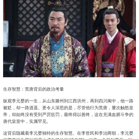
生存智慧：荒唐背后的政治考量
纵观李元婴的一生，从山东滕州到江西洪州，再到四川阆中，他一路
被贬，却一路逍遥。更令人深思的是，尽管他行为荒唐，屡次触怒皇
帝，却始终没有受到严厉惩罚，最终得以善终，这在充满血腥斗争的
唐代皇室中，实属罕见。
这背后隐藏着李元婴独特的生存智慧。在李世民和李治两朝，李元婴