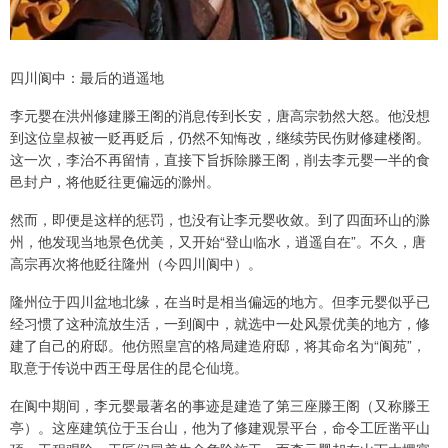
四川阆中：最后的逍遥地
李元婴在洪州修建滕王阁的消息传到长安，唐高宗勃然大怒。他没想
到这位皇叔被一贬再贬后，仍然不知悔改，继续劳民伤财修建楼阁。
这一次，李治不再留情，直接下旨拆除滕王阁，削去李元婴一半的食
邑封户，将他贬往更偏远的滁州。
然而，即便是这样的惩罚，也没有让李元婴收敛。到了四面环山的滁
州，他发现当地景色优美，又开始“登山临水，逍遥自在”。不久，唐
高宗再次将他贬往隆州（今四川阆中）。
隆州位于四川盆地北缘，在当时是相当偏远的地方。但李元婴似乎已
经习惯了这种流放生活，一到阆中，就选中一处风景优美的地方，修
建了自己的府邸。他仿照皇宫的格局建造府邸，将其命名为“阆苑”，
取意于传说中西王母居住的昆仑仙境。
在阆中期间，李元婴最著名的事迹是建造了第三座滕王阁（又称滕王
亭）。这座建筑位于玉台山，他为了修建观景平台，命令工匠凿平山