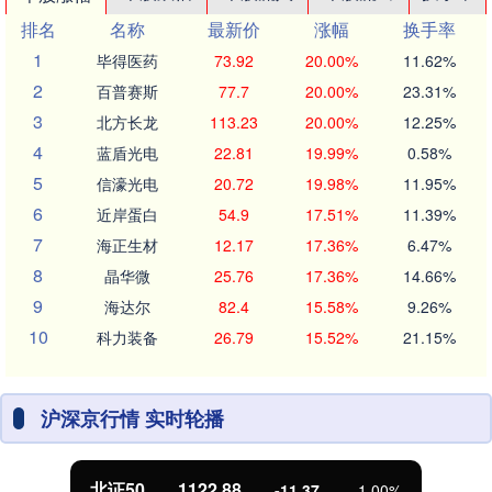
排名
名称
最新价
涨幅
换手率
1
毕得医药
73.92
20.00%
11.62%
2
百普赛斯
77.7
20.00%
23.31%
3
北方长龙
113.23
20.00%
12.25%
4
蓝盾光电
22.81
19.99%
0.58%
5
信濠光电
20.72
19.98%
11.95%
6
近岸蛋白
54.9
17.51%
11.39%
7
海正生材
12.17
17.36%
6.47%
8
晶华微
25.76
17.36%
14.66%
9
海达尔
82.4
15.58%
9.26%
10
科力装备
26.79
15.52%
21.15%
沪深京行情 实时轮播
北证50
1122.88
-11.37
-1.00%