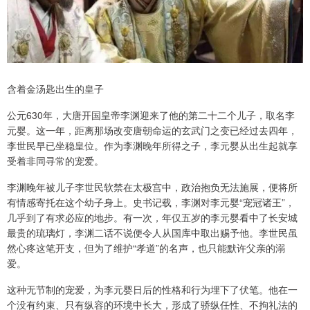
含着金汤匙出生的皇子
公元630年，大唐开国皇帝李渊迎来了他的第二十二个儿子，取名李
元婴。这一年，距离那场改变唐朝命运的玄武门之变已经过去四年，
李世民早已坐稳皇位。作为李渊晚年所得之子，李元婴从出生起就享
受着非同寻常的宠爱。
李渊晚年被儿子李世民软禁在太极宫中，政治抱负无法施展，便将所
有情感寄托在这个幼子身上。史书记载，李渊对李元婴“宠冠诸王”，
几乎到了有求必应的地步。有一次，年仅五岁的李元婴看中了长安城
最贵的琉璃灯，李渊二话不说便令人从国库中取出赐予他。李世民虽
然心疼这笔开支，但为了维护“孝道”的名声，也只能默许父亲的溺
爱。
这种无节制的宠爱，为李元婴日后的性格和行为埋下了伏笔。他在一
个没有约束、只有纵容的环境中长大，形成了骄纵任性、不拘礼法的