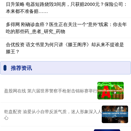
日升策略 电器短路烧毁3间房，只获赔2000元？保险公司：
本来都不准备赔……
多得网 刚确诊血癌？医生正在关注一个“意外”线索：你去年
吃的那些药_患者_研究_药物
合优投资 语文书里为何只讲《滕王阁序》却从来不提谁是
滕王？
推荐资讯
盈股网在线 第六届世界警察手枪射击锦标赛举行
乾盘配资 渝爱从小自带反派气质，迷人形象深入人
心