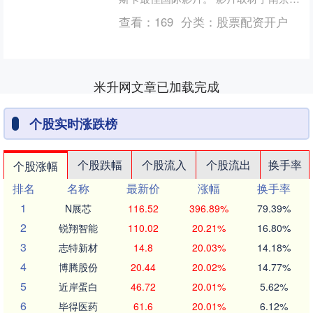
屠杀期间日军真实罪证影像，讲述了一
查看：
169
分类：
股票配资开户
群生活在南京的百姓....
米升网文章已加载完成
个股实时涨跌榜
个股跌幅
个股流入
个股流出
换手率
个股涨幅
排名
名称
最新价
涨幅
换手率
1
N展芯
116.52
396.89%
79.39%
2
锐翔智能
110.02
20.21%
16.80%
3
志特新材
14.8
20.03%
14.18%
4
博腾股份
20.44
20.02%
14.77%
5
近岸蛋白
46.72
20.01%
5.62%
6
毕得医药
61.6
20.01%
6.12%