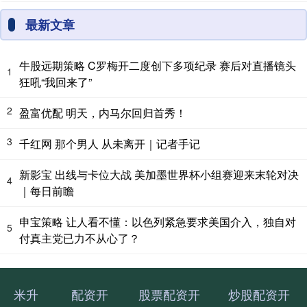
最新文章
牛股远期策略 C罗梅开二度创下多项纪录 赛后对直播镜头
1
狂吼“我回来了”
2
盈富优配 明天，内马尔回归首秀！
3
千红网 那个男人 从未离开｜记者手记
新影宝 出线与卡位大战 美加墨世界杯小组赛迎来末轮对决
4
｜每日前瞻
申宝策略 让人看不懂：以色列紧急要求美国介入，独自对
5
付真主党已力不从心了？
米升
配资开
股票配资开
炒股配资开