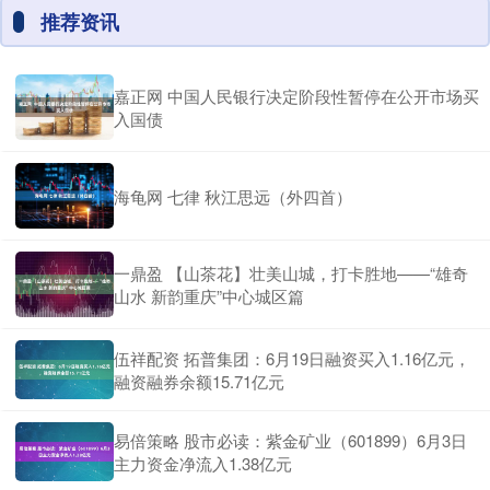
推荐资讯
嘉正网 中国人民银行决定阶段性暂停在公开市场买
入国债
海龟网 七律 秋江思远（外四首）
一鼎盈 【山茶花】壮美山城，打卡胜地——“雄奇
山水 新韵重庆”中心城区篇
伍祥配资 拓普集团：6月19日融资买入1.16亿元，
融资融券余额15.71亿元
易倍策略 股市必读：紫金矿业（601899）6月3日
主力资金净流入1.38亿元