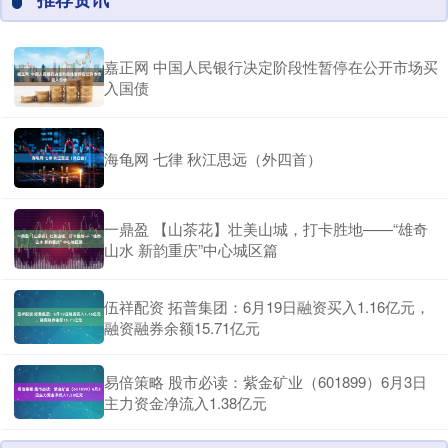
嘉正网 中国人民银行决定阶段性暂停在公开市场买
入国债
海龟网 七律 秋江思远（外四首）
一鼎盈 【山茶花】壮美山城，打卡胜地——“雄奇
山水 新韵重庆”中心城区篇
伍祥配资 拓普集团：6月19日融资买入1.16亿元，
融资融券余额15.71亿元
易倍策略 股市必读：紫金矿业（601899）6月3日
主力资金净流入1.38亿元