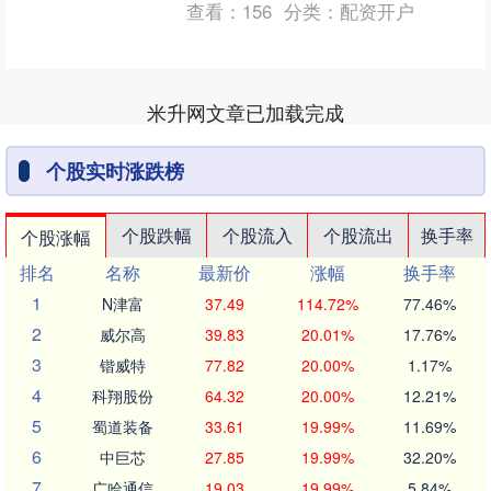
查看：
156
分类：
配资开户
托运、寄养业务都很火....
米升网文章已加载完成
个股实时涨跌榜
个股跌幅
个股流入
个股流出
换手率
个股涨幅
排名
名称
最新价
涨幅
换手率
1
N津富
37.49
114.72%
77.46%
2
威尔高
39.83
20.01%
17.76%
3
锴威特
77.82
20.00%
1.17%
4
科翔股份
64.32
20.00%
12.21%
5
蜀道装备
33.61
19.99%
11.69%
6
中巨芯
27.85
19.99%
32.20%
7
广哈通信
19.03
19.99%
5.84%