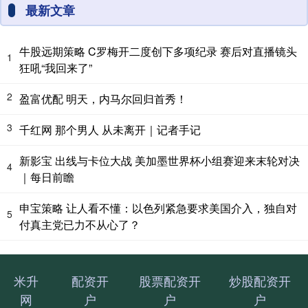
最新文章
牛股远期策略 C罗梅开二度创下多项纪录 赛后对直播镜头
1
狂吼“我回来了”
2
盈富优配 明天，内马尔回归首秀！
3
千红网 那个男人 从未离开｜记者手记
新影宝 出线与卡位大战 美加墨世界杯小组赛迎来末轮对决
4
｜每日前瞻
申宝策略 让人看不懂：以色列紧急要求美国介入，独自对
5
付真主党已力不从心了？
米升
配资开
股票配资开
炒股配资开
网
户
户
户