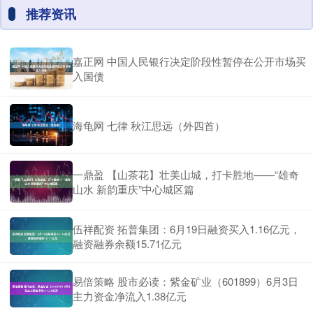
推荐资讯
嘉正网 中国人民银行决定阶段性暂停在公开市场买
入国债
海龟网 七律 秋江思远（外四首）
一鼎盈 【山茶花】壮美山城，打卡胜地——“雄奇
山水 新韵重庆”中心城区篇
伍祥配资 拓普集团：6月19日融资买入1.16亿元，
融资融券余额15.71亿元
易倍策略 股市必读：紫金矿业（601899）6月3日
主力资金净流入1.38亿元