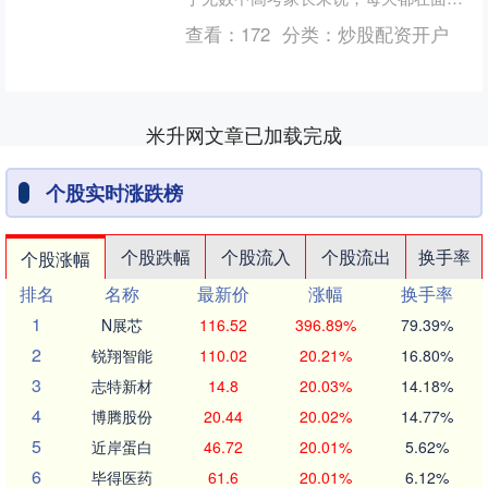
对，却最难解决的一个痛点是： 语文阅
查看：
172
分类：
炒股配资开户
读丢分、作文写不长， 文....
米升网文章已加载完成
个股实时涨跌榜
个股跌幅
个股流入
个股流出
换手率
个股涨幅
排名
名称
最新价
涨幅
换手率
1
N展芯
116.52
396.89%
79.39%
2
锐翔智能
110.02
20.21%
16.80%
3
志特新材
14.8
20.03%
14.18%
4
博腾股份
20.44
20.02%
14.77%
5
近岸蛋白
46.72
20.01%
5.62%
6
毕得医药
61.6
20.01%
6.12%