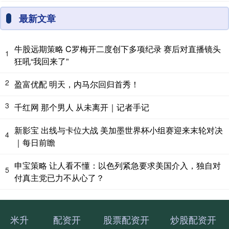
最新文章
牛股远期策略 C罗梅开二度创下多项纪录 赛后对直播镜头
1
狂吼“我回来了”
2
盈富优配 明天，内马尔回归首秀！
3
千红网 那个男人 从未离开｜记者手记
新影宝 出线与卡位大战 美加墨世界杯小组赛迎来末轮对决
4
｜每日前瞻
申宝策略 让人看不懂：以色列紧急要求美国介入，独自对
5
付真主党已力不从心了？
米升
配资开
股票配资开
炒股配资开