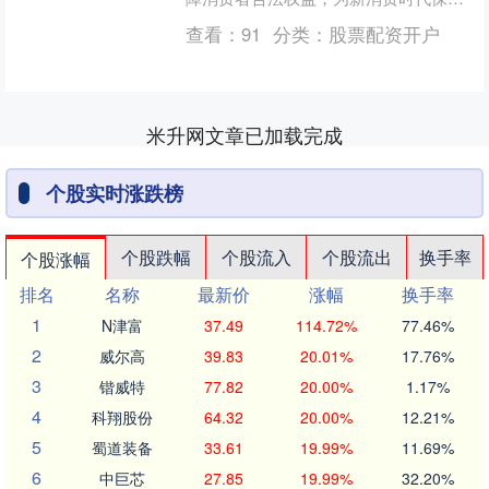
护航！ 近日，河南省驻马店市西平县出
查看：
91
分类：
股票配资开户
山镇酒店村居民宋女士向....
米升网文章已加载完成
个股实时涨跌榜
个股跌幅
个股流入
个股流出
换手率
个股涨幅
排名
名称
最新价
涨幅
换手率
1
N津富
37.49
114.72%
77.46%
2
威尔高
39.83
20.01%
17.76%
3
锴威特
77.82
20.00%
1.17%
4
科翔股份
64.32
20.00%
12.21%
5
蜀道装备
33.61
19.99%
11.69%
6
中巨芯
27.85
19.99%
32.20%