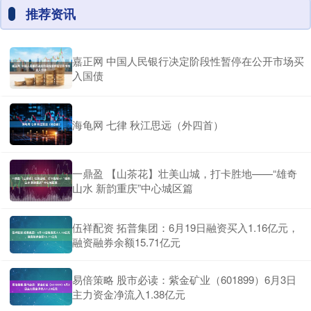
推荐资讯
嘉正网 中国人民银行决定阶段性暂停在公开市场买
入国债
海龟网 七律 秋江思远（外四首）
一鼎盈 【山茶花】壮美山城，打卡胜地——“雄奇
山水 新韵重庆”中心城区篇
伍祥配资 拓普集团：6月19日融资买入1.16亿元，
融资融券余额15.71亿元
易倍策略 股市必读：紫金矿业（601899）6月3日
主力资金净流入1.38亿元