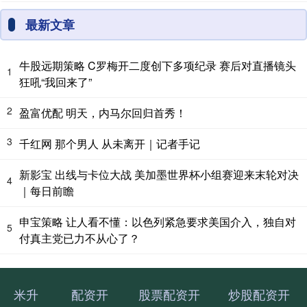
最新文章
牛股远期策略 C罗梅开二度创下多项纪录 赛后对直播镜头
1
狂吼“我回来了”
2
盈富优配 明天，内马尔回归首秀！
3
千红网 那个男人 从未离开｜记者手记
新影宝 出线与卡位大战 美加墨世界杯小组赛迎来末轮对决
4
｜每日前瞻
申宝策略 让人看不懂：以色列紧急要求美国介入，独自对
5
付真主党已力不从心了？
米升
配资开
股票配资开
炒股配资开