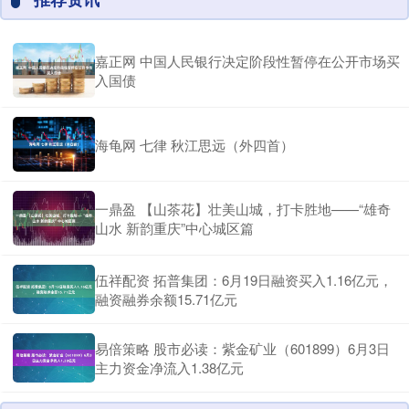
嘉正网 中国人民银行决定阶段性暂停在公开市场买
入国债
海龟网 七律 秋江思远（外四首）
一鼎盈 【山茶花】壮美山城，打卡胜地——“雄奇
山水 新韵重庆”中心城区篇
伍祥配资 拓普集团：6月19日融资买入1.16亿元，
融资融券余额15.71亿元
易倍策略 股市必读：紫金矿业（601899）6月3日
主力资金净流入1.38亿元