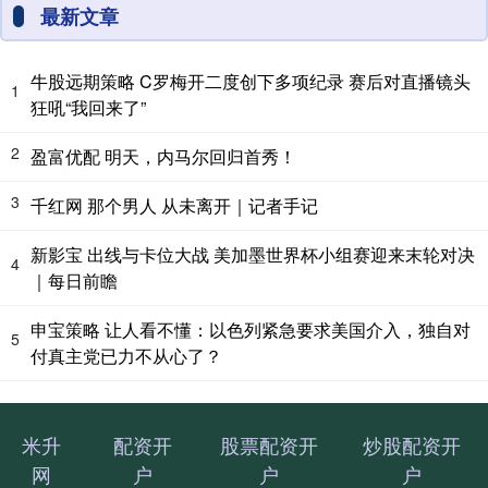
最新文章
牛股远期策略 C罗梅开二度创下多项纪录 赛后对直播镜头
1
狂吼“我回来了”
2
盈富优配 明天，内马尔回归首秀！
3
千红网 那个男人 从未离开｜记者手记
新影宝 出线与卡位大战 美加墨世界杯小组赛迎来末轮对决
4
｜每日前瞻
申宝策略 让人看不懂：以色列紧急要求美国介入，独自对
5
付真主党已力不从心了？
米升
配资开
股票配资开
炒股配资开
网
户
户
户