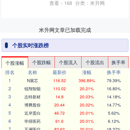
查看：
168
分类：
米升网
间来院做检查。 ....
米升网文章已加载完成
个股实时涨跌榜
个股跌幅
个股流入
个股流出
换手率
个股涨幅
排名
名称
最新价
涨幅
换手率
1
N展芯
116.52
396.89%
79.39%
2
锐翔智能
110.02
20.21%
16.80%
3
志特新材
14.8
20.03%
14.18%
4
博腾股份
20.44
20.02%
14.77%
5
近岸蛋白
46.72
20.01%
5.62%
6
毕得医药
61.6
20.01%
6.12%
7
五洲医疗
83.62
20.01%
18.37%