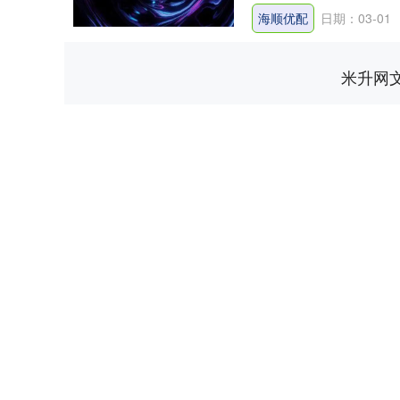
海顺优配
日期：03-01
米升网
深证成指
14311.01
.68
1.02%
200.89
1