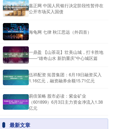
嘉正网 中国人民银行决定阶段性暂停在
公开市场买入国债
海龟网 七律 秋江思远（外四首）
一鼎盈 【山茶花】壮美山城，打卡胜地
——“雄奇山水 新韵重庆”中心城区篇
伍祥配资 拓普集团：6月19日融资买入
1.16亿元，融资融券余额15.71亿元
易倍策略 股市必读：紫金矿业
（601899）6月3日主力资金净流入1.38
亿元
最新文章