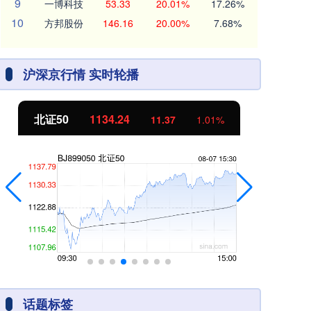
9
一博科技
53.33
20.01%
17.26%
10
方邦股份
146.16
20.00%
7.68%
沪深京行情 实时轮播
北证50
1134.24
创
11.37
1.01%
话题标签