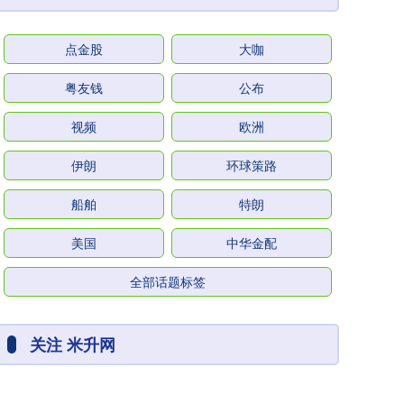
点金股
大咖
粤友钱
公布
视频
欧洲
伊朗
环球策路
船舶
特朗
美国
中华金配
全部话题标签
关注 米升网