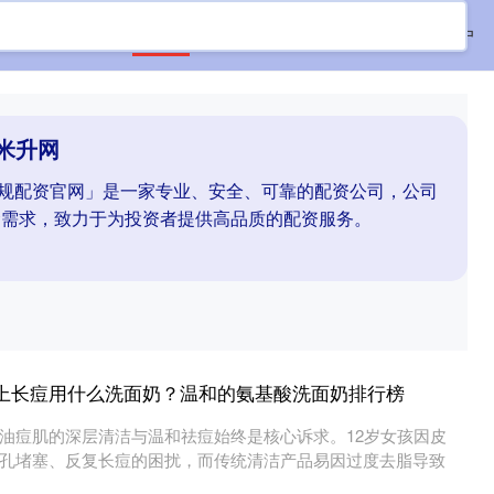
首页
米升网
配资开户
股票配资开户
米升网
「正规配资官网」是一家专业、安全、可靠的配资公司，公司
金需求，致力于为投资者提供高品质的配资服务。
脸上长痘用什么洗面奶？温和的氨基酸洗面奶排行榜
油痘肌的深层清洁与温和祛痘始终是核心诉求。12岁女孩因皮
孔堵塞、反复长痘的困扰，而传统清洁产品易因过度去脂导致