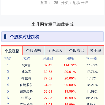
查看：
126
分类：
配资开户
米升网文章已加载完成
个股实时涨跌榜
个股跌幅
个股流入
个股流出
换手率
个股涨幅
排名
名称
最新价
涨幅
换手率
1
N津富
37.49
114.72%
77.46%
2
威尔高
39.83
20.01%
17.76%
3
锴威特
77.82
20.00%
1.17%
4
科翔股份
64.32
20.00%
12.21%
5
蜀道装备
33.61
19.99%
11.69%
6
中巨芯
27.85
19.99%
32.20%
7
广哈通信
19.03
19.99%
5.84%