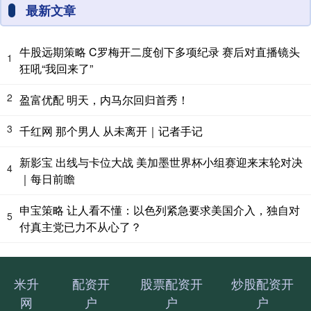
最新文章
牛股远期策略 C罗梅开二度创下多项纪录 赛后对直播镜头
1
狂吼“我回来了”
2
盈富优配 明天，内马尔回归首秀！
3
千红网 那个男人 从未离开｜记者手记
新影宝 出线与卡位大战 美加墨世界杯小组赛迎来末轮对决
4
｜每日前瞻
申宝策略 让人看不懂：以色列紧急要求美国介入，独自对
5
付真主党已力不从心了？
米升
配资开
股票配资开
炒股配资开
网
户
户
户