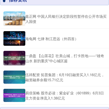
嘉正网 中国人民银行决定阶段性暂停在公开市场买
入国债
海龟网 七律 秋江思远（外四首）
一鼎盈 【山茶花】壮美山城，打卡胜地——“雄奇
山水 新韵重庆”中心城区篇
伍祥配资 拓普集团：6月19日融资买入1.16亿元，
融资融券余额15.71亿元
易倍策略 股市必读：紫金矿业（601899）6月3日
主力资金净流入1.38亿元