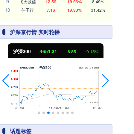
9
飞天诚信
12.56
19.96%
8.49%
10
任子行
7.16
19.93%
31.42%
沪深京行情 实时轮播
北证50
1122.88
创
3.42
0.30%
话题标签