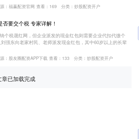
源：福赢配资官网
查看：
169
分类：
炒股配资开户
是否要交个税 专家详解！
纳个税晟红网，但企业派发的现金红包则需要企业代扣代缴个
人刘强东向老家村民、老师派发现金红包，其中60岁以上的长辈
沪深300
4651.31
.24%
-6.85
-0.15%
源：股友圈配资APP下载
查看：
133
分类：
炒股配资开户
文章已加载完成