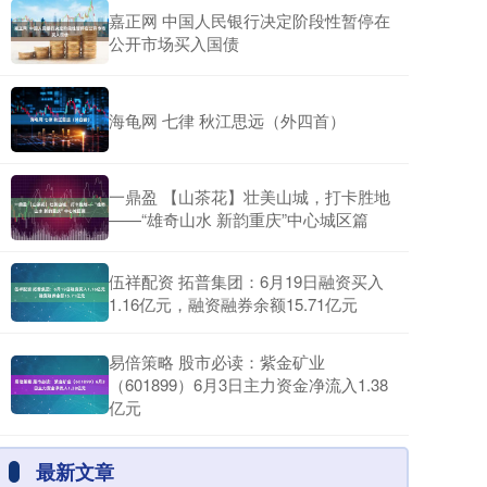
嘉正网 中国人民银行决定阶段性暂停在
公开市场买入国债
海龟网 七律 秋江思远（外四首）
一鼎盈 【山茶花】壮美山城，打卡胜地
——“雄奇山水 新韵重庆”中心城区篇
伍祥配资 拓普集团：6月19日融资买入
1.16亿元，融资融券余额15.71亿元
易倍策略 股市必读：紫金矿业
（601899）6月3日主力资金净流入1.38
亿元
最新文章