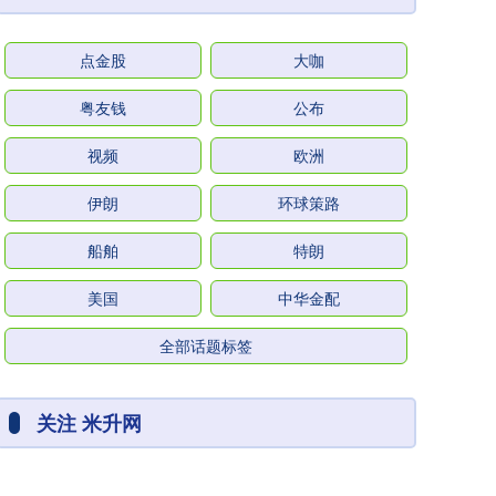
点金股
大咖
粤友钱
公布
视频
欧洲
伊朗
环球策路
船舶
特朗
美国
中华金配
全部话题标签
关注 米升网