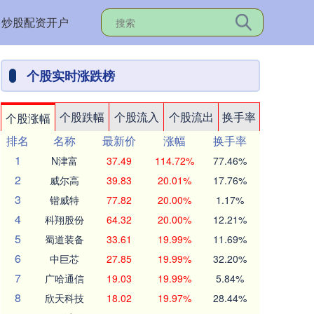
炒股配资开户
个股实时涨跌榜
个股跌幅
个股流入
个股流出
换手率
个股涨幅
排名
名称
最新价
涨幅
换手率
1
N津富
37.49
114.72%
77.46%
2
威尔高
39.83
20.01%
17.76%
3
锴威特
77.82
20.00%
1.17%
4
科翔股份
64.32
20.00%
12.21%
5
蜀道装备
33.61
19.99%
11.69%
6
中巨芯
27.85
19.99%
32.20%
7
广哈通信
19.03
19.99%
5.84%
8
欣天科技
18.02
19.97%
28.44%