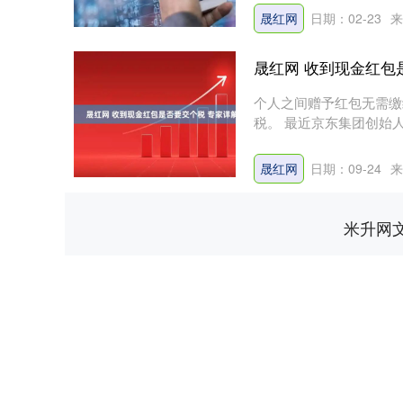
晟红网
日期：02-23
来
晟红网 收到现金红包
个人之间赠予红包无需缴
税。 最近京东集团创始
派发....
深证成指
14110.12
.92
0.57%
-34.08
-0
晟红网
日期：09-24
来
米升网