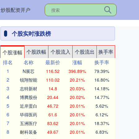
炒股配资开户
个股实时涨跌榜
个股跌幅
个股流入
个股流出
换手率
个股涨幅
排名
名称
最新价
涨幅
换手率
1
N展芯
116.52
396.89%
79.39%
2
锐翔智能
110.02
20.21%
16.80%
3
志特新材
14.8
20.03%
14.18%
4
博腾股份
20.44
20.02%
14.77%
5
近岸蛋白
46.72
20.01%
5.62%
6
毕得医药
61.6
20.01%
6.12%
7
五洲医疗
83.62
20.01%
18.37%
8
耐科装备
49.67
20.01%
6.83%