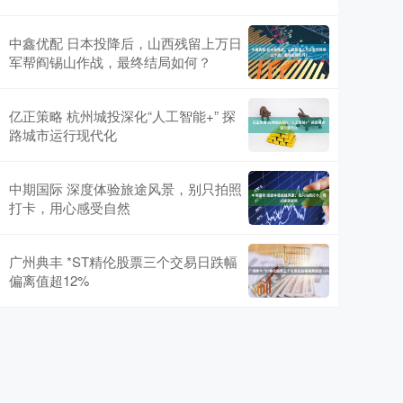
中鑫优配 日本投降后，山西残留上万日
军帮阎锡山作战，最终结局如何？
亿正策略 杭州城投深化“人工智能+” 探
路城市运行现代化
中期国际 深度体验旅途风景，别只拍照
打卡，用心感受自然
广州典丰 *ST精伦股票三个交易日跌幅
偏离值超12%