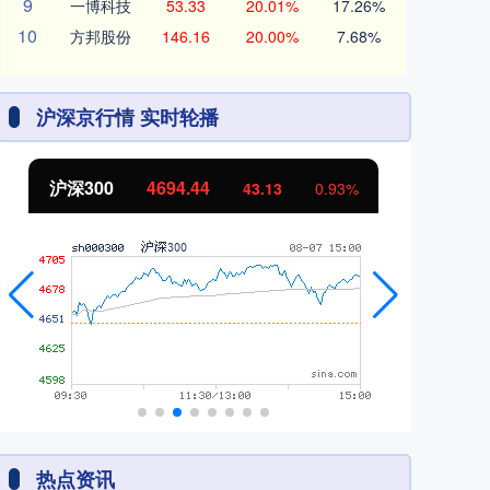
9
一博科技
53.33
20.01%
17.26%
10
方邦股份
146.16
20.00%
7.68%
沪深京行情 实时轮播
沪深300
4694.44
北
43.13
0.93%
热点资讯