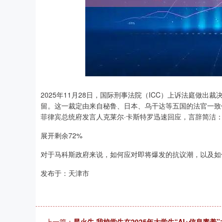
上证指数
3940.04
.40
2.13%
39.68
1.
2025年11月28日，国际刑事法院（ICC）上诉法庭做
留。这一裁定由来自秘鲁、日本、乌干达等五国的法官一致
菲律宾总统府发言人克莱尔·卡斯特罗迅速回应，言辞简洁
展开剩余72%
对于马科斯政府来说，如何应对即将爆发的抗议潮，以及如
发布于：天津市
上一篇：
星火牛 我校学生在2025年大学生“AI+信息素养