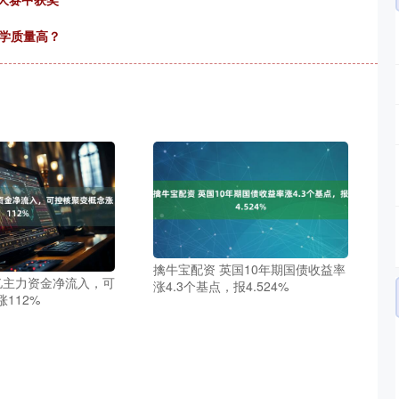
学质量高？
擒牛宝配资 英国10年期国债收益率
8亿主力资金净流入，可
涨4.3个基点，报4.524%
112%