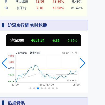
9
飞天诚信
12.56
19.96%
8.49%
10
任子行
7.16
19.93%
31.42%
沪深京行情 实时轮播
北证50
1122.88
创
3.42
0.30%
热点资讯