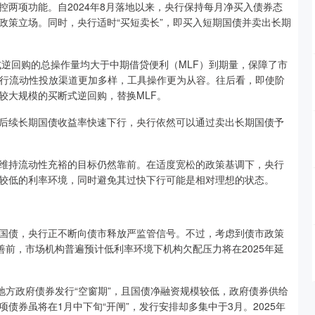
项功能。自2024年8月落地以来，央行保持每月净买入债券态
政策立场。同时，央行适时“买短卖长”，即买入短期国债并卖出长期
逆回购的总操作量均大于中期借贷便利（MLF）到期量，保障了市
央行流动性投放渠道更加多样，工具操作更为从容。往后看，即使阶
较大规模的买断式逆回购，替换MLF。
续长期国债收益率快速下行，央行依然可以通过卖出长期国债予
持流动性充裕的目标仍然靠前。在适度宽松的政策基调下，央行
较低的利率环境，同时避免其过快下行可能是相对理想的状态。
债，央行正不断向债市释放严监管信号。不过，考虑到债市政策
善前，市场机构普遍预计低利率环境下机构欠配压力将在2025年延
方政府债券发行“空窗期”，且国债净融资规模较低，政府债券供给
债券虽将在1月中下旬“开闸”，发行安排却多集中于3月。2025年