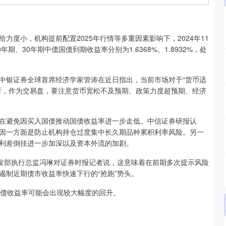
小，机构提前配置2025年行情等多重因素影响下，2024年11
、30年期中债国债到期收益率分别为1.6368%、1.8932%，处
银证券全球首席经济学家管涛在近日指出，当前市场对于“货币适
看，作为交易盘，要注意货币宽松不及预期、政策力度超预期、经济
避免因买入国债推动国债收益率进一步走低。中信证券研报认
因一方面是防止机构持仓过度集中长久期品种累积利率风险。另一
利差倒挂进一步加深以及资本外流的加剧。
发部执行总监冯琳对证券时报记者说，这意味着在前期多次提示风险
遏制近期债市收益率快速下行的“抢跑”势头。
债收益率可能会出现较大幅度的回升。