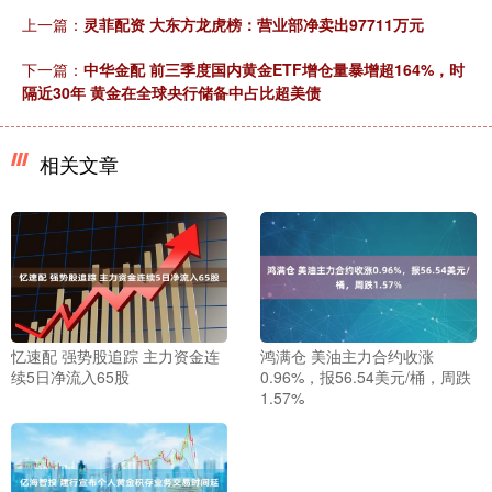
上一篇：
灵菲配资 大东方龙虎榜：营业部净卖出97711万元
下一篇：
中华金配 前三季度国内黄金ETF增仓量暴增超164%，时
隔近30年 黄金在全球央行储备中占比超美债
相关文章
忆速配 强势股追踪 主力资金连
鸿满仓 美油主力合约收涨
续5日净流入65股
0.96%，报56.54美元/桶，周跌
1.57%