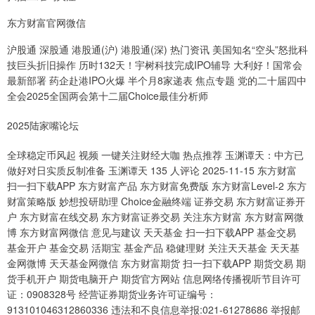
东方财富官网微信
沪股通 深股通 港股通(沪) 港股通(深) 热门资讯 美国知名“空头”怒批科
技巨头折旧操作 历时132天！宇树科技完成IPO辅导 大利好！国常会
最新部署 药企赴港IPO火爆 半个月8家递表 焦点专题 党的二十届四中
全会2025全国两会第十二届Choice最佳分析师
2025陆家嘴论坛
全球稳定币风起 视频 一键关注财经大咖 热点推荐 玉渊谭天：中方已
做好对日实质反制准备 玉渊谭天 135 人评论 2025-11-15 东方财富
扫一扫下载APP 东方财富产品 东方财富免费版 东方财富Level-2 东方
财富策略版 妙想投研助理 Choice金融终端 证券交易 东方财富证券开
户 东方财富在线交易 东方财富证券交易 关注东方财富 东方财富网微
博 东方财富网微信 意见与建议 天天基金 扫一扫下载APP 基金交易
基金开户 基金交易 活期宝 基金产品 稳健理财 关注天天基金 天天基
金网微博 天天基金网微信 东方财富期货 扫一扫下载APP 期货交易 期
货手机开户 期货电脑开户 期货官方网站 信息网络传播视听节目许可
证：0908328号 经营证券期货业务许可证编号：
913101046312860336 违法和不良信息举报:021-61278686 举报邮