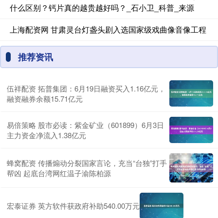
什么区别？钙片真的越贵越好吗？_石小卫_科普_来源
上海配资网 甘肃灵台灯盏头剧入选国家级戏曲像音像工程
推荐资讯
伍祥配资 拓普集团：6月19日融资买入1.16亿元，
融资融券余额15.71亿元
易倍策略 股市必读：紫金矿业（601899）6月3日
主力资金净流入1.38亿元
蜂窝配资 传播煽动分裂国家言论，充当“台独”打手
帮凶 起底台湾网红温子渝陈柏源
宏泰证券 英方软件获政府补助540.00万元