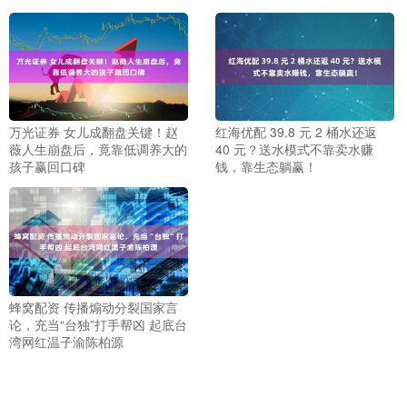
万光证券 女儿成翻盘关键！赵
红海优配 39.8 元 2 桶水还返
薇人生崩盘后，竟靠低调养大的
40 元？送水模式不靠卖水赚
孩子赢回口碑
钱，靠生态躺赢！
蜂窝配资 传播煽动分裂国家言
论，充当“台独”打手帮凶 起底台
湾网红温子渝陈柏源