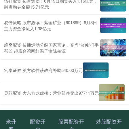
伍祥配资 拓普集团：6月19日融资买入1.16亿元，
融资融券余额15.71亿元
易倍策略 股市必读：紫金矿业（601899）6月3日
主力资金净流入1.38亿元
蜂窝配资 传播煽动分裂国家言论，充当“台独”打手
帮凶 起底台湾网红温子渝陈柏源
宏泰证券 英方软件获政府补助540.00万元
灵菲配资 大东方龙虎榜：营业部净卖出97711万元
米升
配资开
股票配资开
炒股配资开