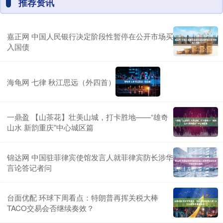
推荐资讯
嘉正网 中国人民银行决定阶段性暂停在公开市场买
入国债
海龟网 七律 秋江思远（外四首）
一鼎盈 【山茶花】壮美山城，打卡胜地——“雄奇
山水 新韵重庆”中心城区篇
锦达网 中国驻菲律宾使馆发言人就菲律宾防长涉华
言论答记者问
台面优配 环球下周看点：特朗普再挥关税大棒
TACO交易会否继续奏效？