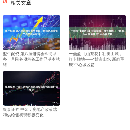
相关文章
盟牛配资 第八届进博会即将举
一鼎盈 【山茶花】壮美山城，
办，普陀各项筹备工作已基本就
打卡胜地——“雄奇山水 新韵重
绪
庆”中心城区篇
银泰证券 中金：房地产政策端
和供给侧初现积极变化