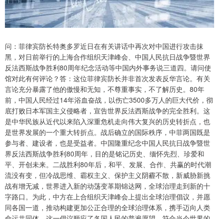
问：菲律宾防长特奥多罗近日在有关讲话中再次对中国进行攻击抹
黑，对日前举行的上海合作组织天津峰会、中国人民抗日战争暨世界
反法西斯战争胜利80周年纪念活动等中国内外事务说三道四。请问使
馆对此有何评论？答：这位菲律宾防长并非首次发表反华言论。有关
言论充分暴露了他的傲慢和无知，不尊重事实，不了解历史。80年
前，中国人民经过14年浴血奋战，以伤亡3500多万人的巨大代价，彻
底打败日本军国主义侵略者，宣告世界反法西斯战争的完全胜利。这
是中华民族从近代以来陷入深重危机走向伟大复兴的历史转折点，也
是世界发展的一个重大转折点。战后确立的国际秩序，中菲两国既是
参与者、建设者，也是受益者。中国隆重纪念中国人民抗日战争暨世
界反法西斯战争胜利80周年，目的是铭记历史、缅怀先烈、珍爱和
平、开创未来。二战胜利80年后，和平、发展、合作、共赢的时代潮
流没有变，但冷战思维、霸权主义、保护主义阴霾不散，新威胁新挑
战有增无减，世界进入新的动荡变革期锦达网，全球治理走到新的十
字路口。为此，中方在上合组织天津峰会上提出全球治理倡议，并愿
同各国一道，推动构建更加公正合理的全球治理体系，携手迈向人类
命运共同体。这一倡议顺应了各国人民的普遍愿望，符合当今世界的