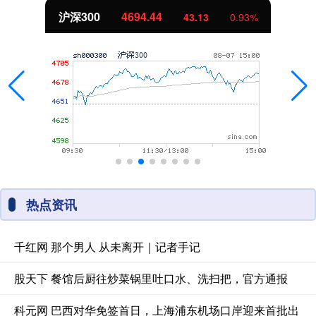
沪深300
4694.44
43.13
0.93%
热点资讯
千红网 那个男人 从未离开｜记者手记
股天下 餐馆后厨往炒菜锅里吐口水、洗扫把，官方通报
科元网 巴西对华免签首日，上海浦东机场口岸迎来首批出