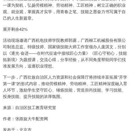
一课为契机，弘扬劳模精神、劳动精神、工匠精神，树立正确的职业
观、就业观，掌握真才实学，用青春之笔、技能之墨奋力书写属于自
己的人生新篇章。
展开剩余42%
活动现场邀请广西机电技师学院教师郭露，广西柳工机械股份有限公
司制造总监、特级技师、国家级技能大师工作室领办人庞淇文，分别
以《逐光·奋进——在时代征途中接续匠心力量》《匠心守初心，技能
拓新境》为题授课，交流心得，分享经验，从不同角度帮助同学们找
准发展方向，追逐职业理想。
下一步，广西壮族自治区人力资源和社会保障厅将持续丰富拓展“开学
第一课”的形式内容，推动劳模精神、劳动精神、工匠精神深度融入育
人环节，激励学生坚守匠心、锤炼技能，营造崇尚技能、学习技能、
投身技能、提升技能的浓厚氛围。
来源：自治区技工教育研究室
作者：张路旋大牛配资网
发布于：北京市