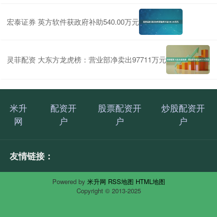
宏泰证券 英方软件获政府补助540.00万元
灵菲配资 大东方龙虎榜：营业部净卖出97711万元
米升
配资开
股票配资开
炒股配资开
网
户
户
户
友情链接：
Powered by
米升网
RSS地图
HTML地图
Copyright
© 2013-2025