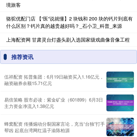
境旅客
骆驼优配门店 【“医”说就懂】2 块钱和 200 块的钙片到底有
什么区别？钙片真的越贵越好吗？_石小卫_科普_来源
上海配资网 甘肃灵台灯盏头剧入选国家级戏曲像音像工程
推荐资讯
伍祥配资 拓普集团：6月19日融资买入1.16亿元，
融资融券余额15.71亿元
易倍策略 股市必读：紫金矿业（601899）6月3日
主力资金净流入1.38亿元
蜂窝配资 传播煽动分裂国家言论，充当“台独”打手
帮凶 起底台湾网红温子渝陈柏源