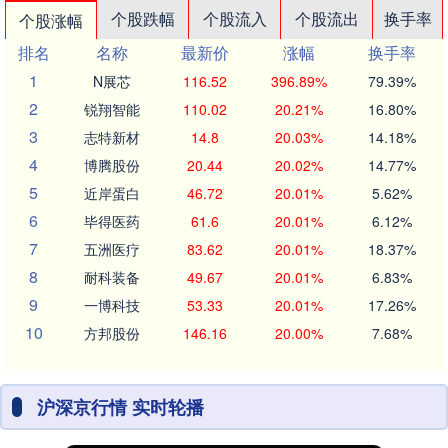
个股跌幅
个股流入
个股流出
换手率
个股涨幅
排名
名称
最新价
涨幅
换手率
1
N展芯
116.52
396.89%
79.39%
2
锐翔智能
110.02
20.21%
16.80%
3
志特新材
14.8
20.03%
14.18%
4
博腾股份
20.44
20.02%
14.77%
5
近岸蛋白
46.72
20.01%
5.62%
6
毕得医药
61.6
20.01%
6.12%
7
五洲医疗
83.62
20.01%
18.37%
8
耐科装备
49.67
20.01%
6.83%
9
一博科技
53.33
20.01%
17.26%
10
方邦股份
146.16
20.00%
7.68%
沪深京行情 实时轮播