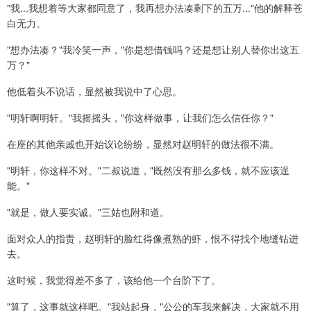
"我...我想着等大家都同意了，我再想办法凑剩下的五万..."他的解释苍
白无力。
"想办法凑？"我冷笑一声，"你是想借钱吗？还是想让别人替你出这五
万？"
他低着头不说话，显然被我说中了心思。
"明轩啊明轩。"我摇摇头，"你这样做事，让我们怎么信任你？"
在座的其他亲戚也开始议论纷纷，显然对赵明轩的做法很不满。
"明轩，你这样不对。"二叔说道，"既然没有那么多钱，就不应该逞
能。"
"就是，做人要实诚。"三姑也附和道。
面对众人的指责，赵明轩的脸红得像煮熟的虾，恨不得找个地缝钻进
去。
这时候，我觉得差不多了，该给他一个台阶下了。
"算了，这事就这样吧。"我站起身，"公公的车我来解决，大家就不用