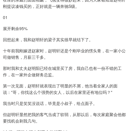
刚提议凑钱买的，正好就是一辆奔驰S级。
01
展开剩余95%
回想起来，我和赵明轩的梁子其实很早就结下了。
十年前我刚嫁进赵家时，赵明轩还是个刚毕业的愣头青，在一家小公
司做销售，月薪三千多。
那时我和丈夫赵明阳已经在城里买了房，我自己也有一份不错的工
作，在一家外企做财务总监。
第一次见面，赵明轩就表现出了明显的不屑，他当着全家人的面
说："哥，你找这么个强势的女人，以后在家里还有地位吗？"
我当时只是笑笑没说话，毕竟是小叔子，给点面子。
但赵明轩显然把我的客气当成了软弱，从那以后，每次家庭聚会他都
要找机会刺我几句。