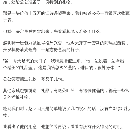
厢，还给公公准备了一份特别的礼物。
那是一块价值十五万的江诗丹顿手表，我们知道公公一直很喜欢收藏
手表。
但我们决定最后再拿出来，先看看其他人准备了什么。
赵明轩一进包厢就显得格外兴奋，他今天穿了一套新的阿玛尼西装，
头发梳得油光锃亮，一副志得意满的样子。
"爸，今天是您的大日子，我特意请假过来。"他一边说着一边拿出一
个精美的礼品盒，"这是我给您买的燕窝，进口的，很补身体。"
公公笑着接过礼物，夸奖了几句。
其他亲戚也纷纷送上礼品，有送茶叶的，有送保健品的，都是一些常
见的孝敬礼物。
轮到我们时，赵明阳只是简单地说了几句祝寿的话，没有立即拿出礼
物。
我看出了他的用意，他想等等再说，看看有没有什么特别的时机。