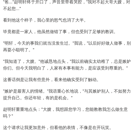
"爸..."赵明轩终于开口了，声音里带着哭腔，"我对不起大哥大嫂，对
不起您..."
看到他这个样子，我心里的怒气也消了大半。
毕竟都是一家人，他虽然做错了事，但也受到了足够的教训。
"明轩，今天的事我们就当没发生过。"我说，"以后好好做人做事，别
再耍小聪明了。"
"我知道了，大嫂。"他诚恳地点头，"我以前确实太幼稚了，总是嫉妒
你们。但今天我明白了，人家有本事有能力，是应该受到尊重的。"
这番话倒是让我有些意外，看来他确实受到了触动。
"嫉妒是最害人的情绪。"我语重心长地说，"与其嫉妒别人，不如努力
提升自己。你还年轻，有的是机会。"
赵明轩重重地点头："大嫂，我想跟您学习，您能教教我怎么做生意
吗？"
这个请求让我更加意外，但看他的表情，不像是在开玩笑。