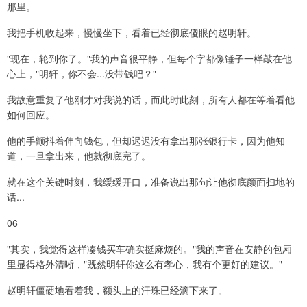
那里。
我把手机收起来，慢慢坐下，看着已经彻底傻眼的赵明轩。
"现在，轮到你了。"我的声音很平静，但每个字都像锤子一样敲在他
心上，"明轩，你不会...没带钱吧？"
我故意重复了他刚才对我说的话，而此时此刻，所有人都在等着看他
如何回应。
他的手颤抖着伸向钱包，但却迟迟没有拿出那张银行卡，因为他知
道，一旦拿出来，他就彻底完了。
就在这个关键时刻，我缓缓开口，准备说出那句让他彻底颜面扫地的
话...
06
"其实，我觉得这样凑钱买车确实挺麻烦的。"我的声音在安静的包厢
里显得格外清晰，"既然明轩你这么有孝心，我有个更好的建议。"
赵明轩僵硬地看着我，额头上的汗珠已经滴下来了。