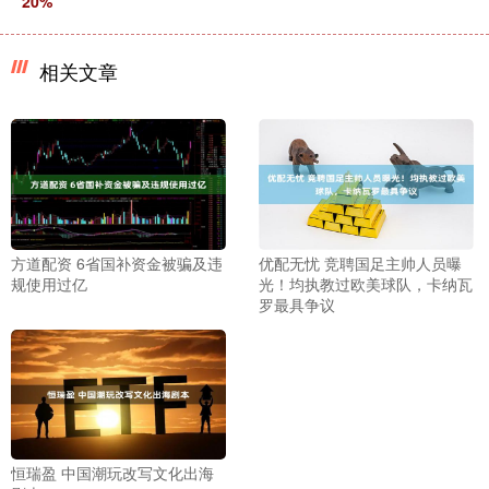
20%
相关文章
方道配资 6省国补资金被骗及违
优配无忧 竞聘国足主帅人员曝
规使用过亿
光！均执教过欧美球队，卡纳瓦
罗最具争议
恒瑞盈 中国潮玩改写文化出海