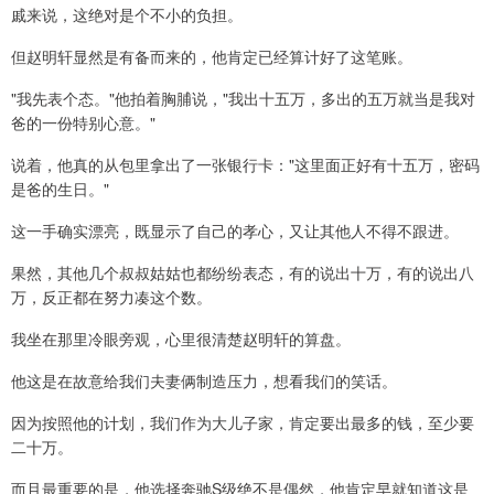
戚来说，这绝对是个不小的负担。
但赵明轩显然是有备而来的，他肯定已经算计好了这笔账。
"我先表个态。"他拍着胸脯说，"我出十五万，多出的五万就当是我对
爸的一份特别心意。"
说着，他真的从包里拿出了一张银行卡："这里面正好有十五万，密码
是爸的生日。"
这一手确实漂亮，既显示了自己的孝心，又让其他人不得不跟进。
果然，其他几个叔叔姑姑也都纷纷表态，有的说出十万，有的说出八
万，反正都在努力凑这个数。
我坐在那里冷眼旁观，心里很清楚赵明轩的算盘。
他这是在故意给我们夫妻俩制造压力，想看我们的笑话。
因为按照他的计划，我们作为大儿子家，肯定要出最多的钱，至少要
二十万。
而且最重要的是，他选择奔驰S级绝不是偶然，他肯定早就知道这是