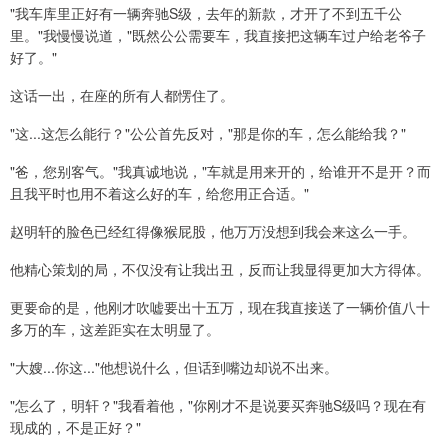
"我车库里正好有一辆奔驰S级，去年的新款，才开了不到五千公
里。"我慢慢说道，"既然公公需要车，我直接把这辆车过户给老爷子
好了。"
这话一出，在座的所有人都愣住了。
"这...这怎么能行？"公公首先反对，"那是你的车，怎么能给我？"
"爸，您别客气。"我真诚地说，"车就是用来开的，给谁开不是开？而
且我平时也用不着这么好的车，给您用正合适。"
赵明轩的脸色已经红得像猴屁股，他万万没想到我会来这么一手。
他精心策划的局，不仅没有让我出丑，反而让我显得更加大方得体。
更要命的是，他刚才吹嘘要出十五万，现在我直接送了一辆价值八十
多万的车，这差距实在太明显了。
"大嫂...你这..."他想说什么，但话到嘴边却说不出来。
"怎么了，明轩？"我看着他，"你刚才不是说要买奔驰S级吗？现在有
现成的，不是正好？"