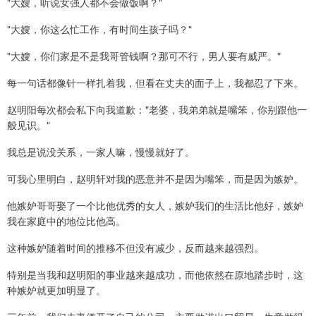
"大嫂，听说女强人都不会做饭啊？"
"大嫂，你这么忙工作，有时间生孩子吗？"
"大嫂，你们家是不是我哥管钱啊？那可不行，男人要有威严。"
每一句话都像针一样扎着我，但看在丈夫的面子上，我都忍了下来。
赵明阳每次都会私下向我道歉："老婆，我弟弟就是嘴笨，你别跟他一
般见识。"
我总是说没关系，一家人嘛，慢慢就好了。
可我心里明白，赵明轩对我的恶意并不是因为嘴笨，而是因为嫉妒。
他嫉妒哥哥娶了一个比他优秀的女人，嫉妒我们的生活比他好，嫉妒
我在家庭中的地位比他高。
这种嫉妒随着时间的推移不但没有减少，反而越来越强烈。
特别是当我和赵明阳的事业越来越成功，而他依然在原地踏步时，这
种嫉妒就更加明显了。