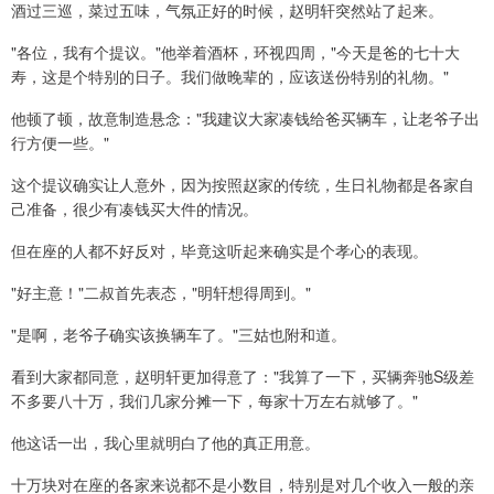
酒过三巡，菜过五味，气氛正好的时候，赵明轩突然站了起来。
"各位，我有个提议。"他举着酒杯，环视四周，"今天是爸的七十大
寿，这是个特别的日子。我们做晚辈的，应该送份特别的礼物。"
他顿了顿，故意制造悬念："我建议大家凑钱给爸买辆车，让老爷子出
行方便一些。"
这个提议确实让人意外，因为按照赵家的传统，生日礼物都是各家自
己准备，很少有凑钱买大件的情况。
但在座的人都不好反对，毕竟这听起来确实是个孝心的表现。
"好主意！"二叔首先表态，"明轩想得周到。"
"是啊，老爷子确实该换辆车了。"三姑也附和道。
看到大家都同意，赵明轩更加得意了："我算了一下，买辆奔驰S级差
不多要八十万，我们几家分摊一下，每家十万左右就够了。"
他这话一出，我心里就明白了他的真正用意。
十万块对在座的各家来说都不是小数目，特别是对几个收入一般的亲