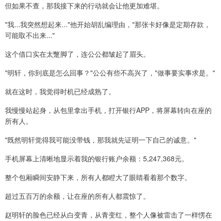
但如果不查，那我接下来的行动就会让他更加难堪。
"我...我突然想起来..."他开始胡乱编理由，"那张卡好像是定期存款，
可能取不出来..."
这个借口实在太蹩脚了，连公公都皱起了眉头。
"明轩，你到底是怎么回事？"公公有些不高兴了，"做事要实事求是。"
就在这时，我觉得时机已经成熟了。
我慢慢站起身，从包里拿出手机，打开银行APP，将屏幕转向在座的
所有人。
"既然明轩觉得我可能没带钱，那我就先证明一下自己的诚意。"
手机屏幕上清晰地显示着我的银行账户余额：5,247,368元。
整个包厢瞬间安静下来，所有人都瞪大了眼睛看着那个数字。
超过五百万的余额，让在座的所有人都震惊了。
赵明轩的脸色已经从白变青，从青变红，整个人像被雷击了一样愣在