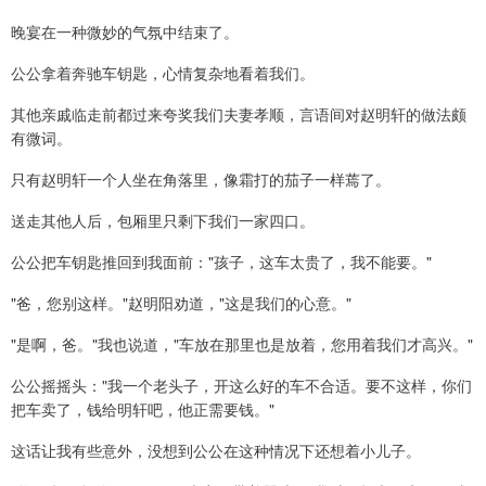
晚宴在一种微妙的气氛中结束了。
公公拿着奔驰车钥匙，心情复杂地看着我们。
其他亲戚临走前都过来夸奖我们夫妻孝顺，言语间对赵明轩的做法颇
有微词。
只有赵明轩一个人坐在角落里，像霜打的茄子一样蔫了。
送走其他人后，包厢里只剩下我们一家四口。
公公把车钥匙推回到我面前："孩子，这车太贵了，我不能要。"
"爸，您别这样。"赵明阳劝道，"这是我们的心意。"
"是啊，爸。"我也说道，"车放在那里也是放着，您用着我们才高兴。"
公公摇摇头："我一个老头子，开这么好的车不合适。要不这样，你们
把车卖了，钱给明轩吧，他正需要钱。"
这话让我有些意外，没想到公公在这种情况下还想着小儿子。