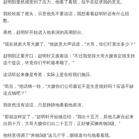
赵明阳显然感受到了压力，他看了看我，似乎在征求我的意见。
我轻轻摇了摇头，示意他先不要说话，我想看看赵明轩还有什么招
数。
果然，赵明轩开始进入他表演的高潮部分。
"现在就差大哥大嫂了。"他故意大声说道，"大哥，你们打算出多少？"
赵明阳正要开口，赵明轩又接着说："不过我觉得大哥大嫂肯定很支持
这个提议，毕竟你们平时最孝顺了。"
这话听起来像是夸奖，实际上是在给我们施压。
"而且，"他话锋一转，"大嫂你们公司最近不是生意很好吗？应该不缺
这点钱吧？"
我依然没有说话，只是静静地看着他表演。
"那就这样定了，"赵明轩开始做总结，"我出十五万，其他几家合起来
出四十万，大哥大嫂你们出二十五万，正好够买辆奔驰S级。"
他特意强调了"奔驰S级"这几个字，眼睛直勾勾地看着我。