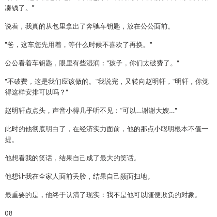
凑钱了。"
说着，我真的从包里拿出了奔驰车钥匙，放在公公面前。
"爸，这车您先用着，等什么时候不喜欢了再换。"
公公看着车钥匙，眼里有些湿润："孩子，你们太破费了。"
"不破费，这是我们应该做的。"我说完，又转向赵明轩，"明轩，你觉
得这样安排可以吗？"
赵明轩点点头，声音小得几乎听不见："可以...谢谢大嫂..."
此时的他彻底明白了，在经济实力面前，他的那点小聪明根本不值一
提。
他想看我的笑话，结果自己成了最大的笑话。
他想让我在全家人面前丢脸，结果自己颜面扫地。
最重要的是，他终于认清了现实：我不是他可以随便欺负的对象。
08