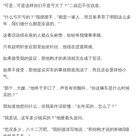
"可是...可是这样你们不是亏大了？"二叔忍不住说道。
"什么亏不亏的？"我摆摆手，"都是一家人，而且爸养育了明阳这么多
年，我们做什么都是应该的。"
这番话说得在座的人都点头称赞，纷纷夸我懂事孝顺。
只有赵明轩坐在那里如坐针毡，他现在进退两难。
如果接受我的提议，那他刚才的表演就完全成了笑话。
如果不接受，那他提议买车的事就彻底泡汤了，而且还会显得他小
气。
"那个...大嫂..."他终于开口了，声音有些颤抖，"你这辆车是什么时候
买的？"
我知道他想问什么，但我装作没听懂："去年买的，怎么了？"
"我是说...这车多少钱买的？"他硬着头皮问。
"也没多少，八十二万吧。"我轻描淡写地说，"和你刚才说的奔驰S级
价格差不多。"