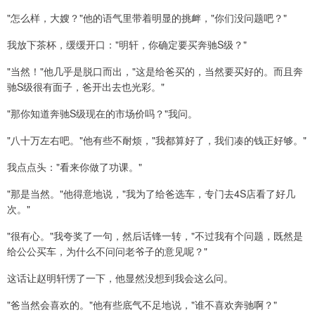
"怎么样，大嫂？"他的语气里带着明显的挑衅，"你们没问题吧？"
我放下茶杯，缓缓开口："明轩，你确定要买奔驰S级？"
"当然！"他几乎是脱口而出，"这是给爸买的，当然要买好的。而且奔
驰S级很有面子，爸开出去也光彩。"
"那你知道奔驰S级现在的市场价吗？"我问。
"八十万左右吧。"他有些不耐烦，"我都算好了，我们凑的钱正好够。"
我点点头："看来你做了功课。"
"那是当然。"他得意地说，"我为了给爸选车，专门去4S店看了好几
次。"
"很有心。"我夸奖了一句，然后话锋一转，"不过我有个问题，既然是
给公公买车，为什么不问问老爷子的意见呢？"
这话让赵明轩愣了一下，他显然没想到我会这么问。
"爸当然会喜欢的。"他有些底气不足地说，"谁不喜欢奔驰啊？"