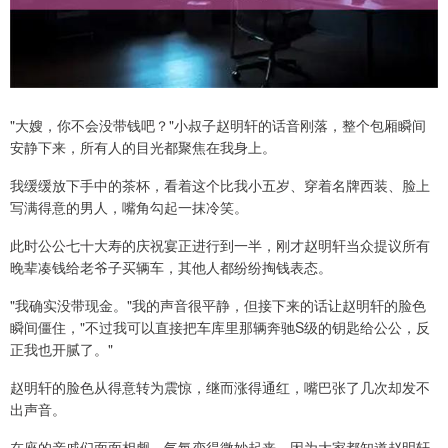
"大嫂，你不会没带钱吧？"小叔子赵明轩的话音刚落，整个包厢瞬间
安静下来，所有人的目光都聚焦在我身上。
我缓缓放下手中的茶杯，看着这个比我小五岁、穿着名牌西装、脸上
写满得意的男人，嘴角勾起一抹冷笑。
此时公公七十大寿的庆祝宴正进行到一半，刚才赵明轩当众提议所有
晚辈凑钱给老爷子买辆车，其他人都纷纷掏钱表态。
"我确实没带现金。"我的声音很平静，但接下来的话让赵明轩的脸色
瞬间僵住，"不过我可以直接把车库里那辆奔驰S级的钥匙给公公，反
正我也开腻了。"
赵明轩的脸色从得意转为震惊，继而涨得通红，嘴巴张了几次却发不
出声音。
在座的亲戚们面面相觑，气氛变得微妙起来，因为大家都知道赵明轩